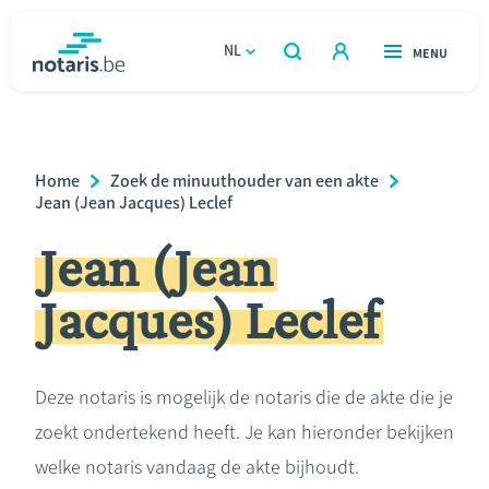
Overslaan
en
NL
OPEN
MENU
OPEN
ZOEKEN
naar
notaris.be
homepage
de
VIND EEN NOTARIS
Wonen
inhoud
Breadcrumb
Home
Zoek de minuuthouder van een akte
gaan
Relatie & samenleven
Jean (Jean Jacques) Leclef
Jean (Jean
Erven & schenken
Jacques) Leclef
Ondernemen
Over de notaris
Deze notaris is mogelijk de notaris die de akte die je
zoekt ondertekend heeft. Je kan hieronder bekijken
Rekenmodules
welke notaris vandaag de akte bijhoudt.