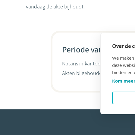
vandaag de akte bijhoudt.
Over de c
Periode van 09/04/19
We maken g
Notaris in kantoor
HALFLANTS &
deze websi
bieden en 
Akten bijgehouden door
Raf Len
Kom meer