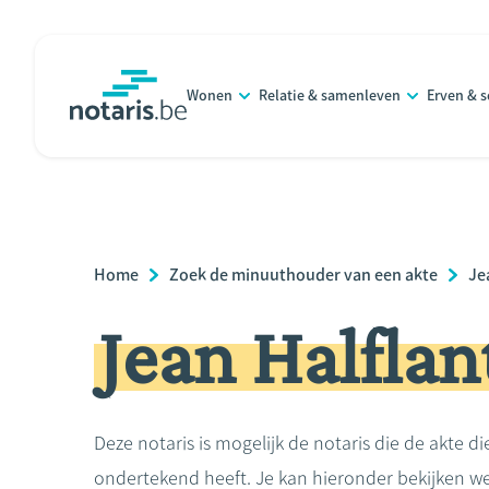
Overslaan
en
naar
Wonen
Relatie & samenleven
Erven & 
de
notaris.be
homepage
inhoud
gaan
Breadcrumb
Home
Zoek de minuuthouder van een akte
Je
Jean Halflan
Deze notaris is mogelijk de notaris die de akte di
ondertekend heeft. Je kan hieronder bekijken we