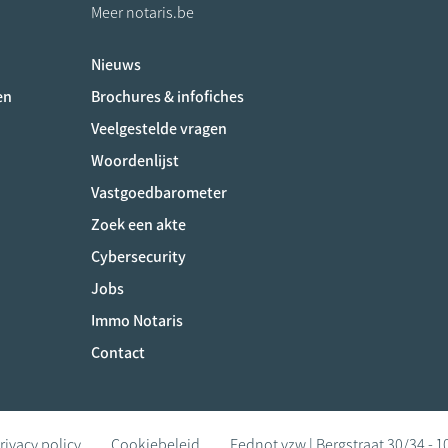
Meer notaris.be
Nieuws
ociaux
en
Brochures & infofiches
Veelgestelde vragen
Woordenlijst
Vastgoedbarometer
Zoek een akte
Cybersecurity
Jobs
Immo Notaris
Contact
rivacy policy
Cookiebeleid
Fednot vzw | Bergstraat 30/34 - 1