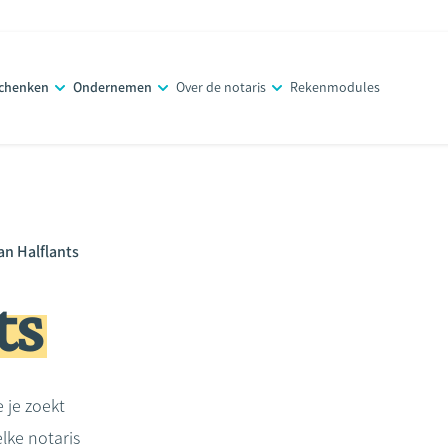
schenken
Ondernemen
Over de notaris
Rekenmodules
an Halflants
ts
e je zoekt
lke notaris