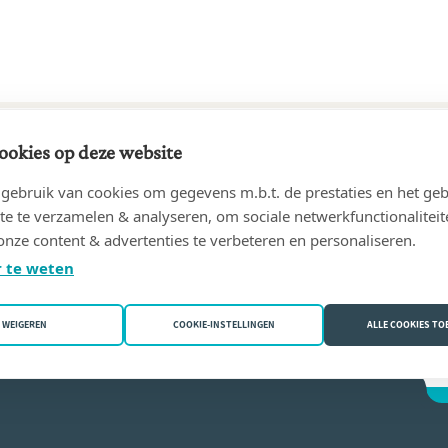
ookies op deze website
90 tot 22/08/2023
ebruik van cookies om gegevens m.b.t. de prestaties en het geb
 LENAERTS
(3210 Lubbeek)
te te verzamelen & analyseren, om sociale netwerkfunctionaliteit
onze content & advertenties te verbeteren en personaliseren.
aerts
 te weten
WEIGEREN
COOKIE-INSTELLINGEN
ALLE COOKIES T