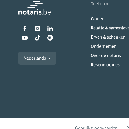
Snel naar
Wonen
Liens vers les réseaux s
Relatie & samenlev
Erven & schenken
Ondernemen
Over de notaris
Nederlands
Rekenmodules
Gebruiksvoorwaarden
P