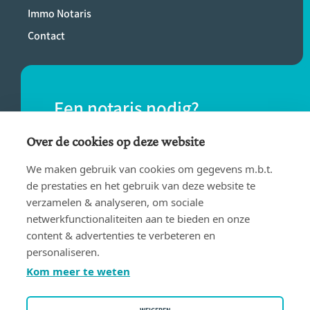
Immo Notaris
Contact
Een notaris nodig?
Vind eenvoudig een notaris bij jou in de
Over de cookies op deze website
buurt.
We maken gebruik van cookies om gegevens m.b.t.
de prestaties en het gebruik van deze website te
verzamelen & analyseren, om sociale
VIND EEN NOTARIS
netwerkfunctionaliteiten aan te bieden en onze
content & advertenties te verbeteren en
personaliseren.
Kom meer te weten