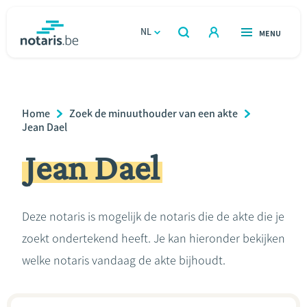
Overslaan
en
NL
OPEN
MENU
OPEN
ZOEKEN
naar
notaris.be
homepage
de
VIND EEN NOTARIS
Wonen
inhoud
Breadcrumb
Home
Zoek de minuuthouder van een akte
gaan
Relatie & samenleven
Jean Dael
Jean Dael
Erven & schenken
Ondernemen
Deze notaris is mogelijk de notaris die de akte die je
zoekt ondertekend heeft. Je kan hieronder bekijken
Over de notaris
welke notaris vandaag de akte bijhoudt.
Rekenmodules