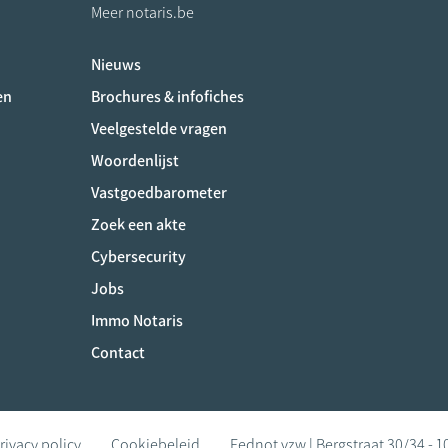
Meer notaris.be
Nieuws
ociaux
en
Brochures & infofiches
Veelgestelde vragen
Woordenlijst
Vastgoedbarometer
Zoek een akte
Cybersecurity
Jobs
Immo Notaris
Contact
rivacy policy
Cookiebeleid
Fednot vzw | Bergstraat 30/34 - 1