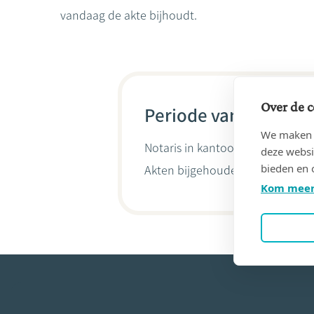
vandaag de akte bijhoudt.
Over de c
Periode van 30/04/19
We maken g
Notaris in kantoor
VERELST, Jan
deze websi
bieden en 
Akten bijgehouden door
Clairy V
Kom meer