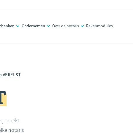
schenken
Ondernemen
Over de notaris
Rekenmodules
n VERELST
T
e je zoekt
lke notaris