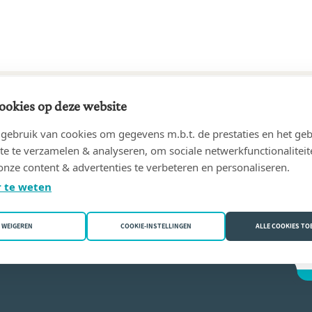
ookies op deze website
66 tot 10/04/2003
ebruik van cookies om gegevens m.b.t. de prestaties en het geb
(2018 Antwerpen)
te te verzamelen & analyseren, om sociale netwerkfunctionaliteit
onze content & advertenties te verbeteren en personaliseren.
erelst
 te weten
WEIGEREN
COOKIE-INSTELLINGEN
ALLE COOKIES T