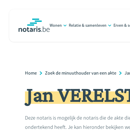
Overslaan
en
naar
Wonen
Relatie & samenleven
Erven & 
de
notaris.be
homepage
inhoud
gaan
Breadcrumb
Home
Zoek de minuuthouder van een akte
Ja
Jan VERELS
Deze notaris is mogelijk de notaris die de akte di
ondertekend heeft. Je kan hieronder bekijken we