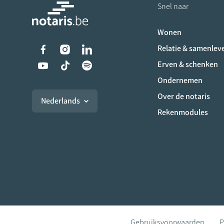
Snel naar
Wonen
Liens vers les réseaux s
Relatie & samenlev
Erven & schenken
Ondernemen
Over de notaris
Nederlands
Rekenmodules
Gebruiksvoorwaarden
P