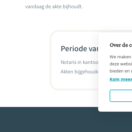
vandaag de akte bijhoudt.
Over de c
Periode van 15/05/19
We maken g
Notaris in kantoor
VAN WINCKEL,
deze websi
bieden en 
Akten bijgehouden door
Pieter
Kom meer