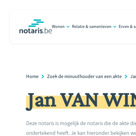
Overslaan
en
naar
Wonen
Relatie & samenleven
Erven & 
de
notaris.be
homepage
inhoud
gaan
Breadcrumb
Home
Zoek de minuuthouder van een akte
Ja
Jan VAN W
Deze notaris is mogelijk de notaris die de akte di
ondertekend heeft. Je kan hieronder bekijken we