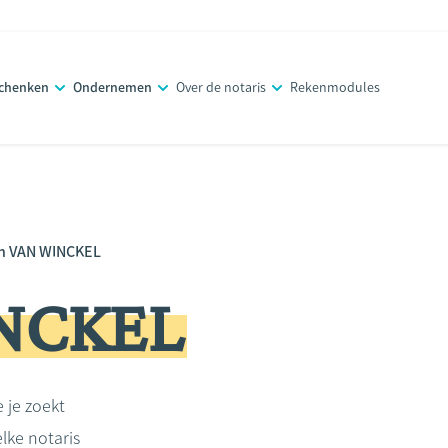
schenken
Ondernemen
Over de notaris
Rekenmodules
n VAN WINCKEL
INCKEL
e je zoekt
lke notaris