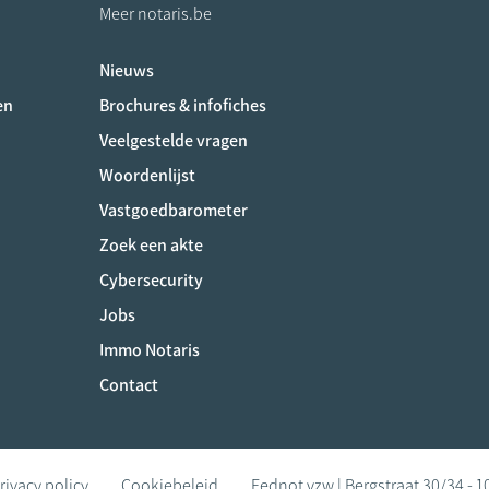
Meer notaris.be
Nieuws
ociaux
en
Brochures & infofiches
Veelgestelde vragen
Woordenlijst
Vastgoedbarometer
Zoek een akte
Cybersecurity
Jobs
Immo Notaris
Contact
rivacy policy
Cookiebeleid
Fednot vzw | Bergstraat 30/34 - 1