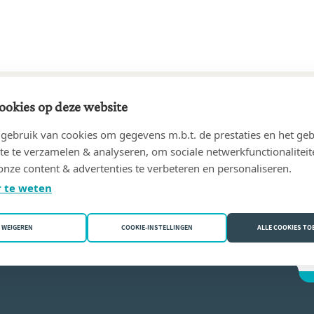
ookies op deze website
49 tot 20/05/1977
ebruik van cookies om gegevens m.b.t. de prestaties en het geb
 Jan
(9160 Lokeren)
te te verzamelen & analyseren, om sociale netwerkfunctionaliteit
onze content & advertenties te verbeteren en personaliseren.
 De Meirsman
 te weten
WEIGEREN
COOKIE-INSTELLINGEN
ALLE COOKIES T