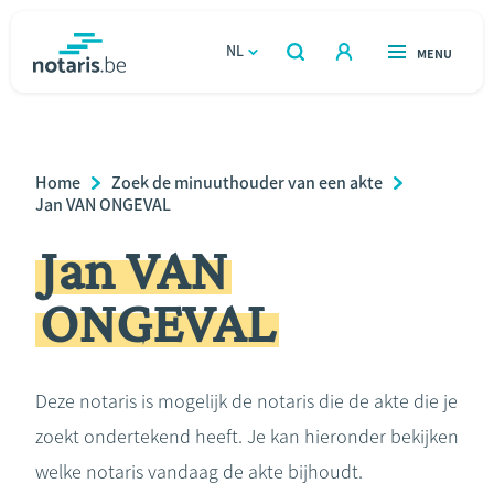
Overslaan
en
NL
OPEN
MENU
OPEN
ZOEKEN
naar
notaris.be
homepage
de
VIND EEN NOTARIS
Wonen
inhoud
Breadcrumb
Home
Zoek de minuuthouder van een akte
gaan
Relatie & samenleven
Jan VAN ONGEVAL
Jan VAN
Erven & schenken
ONGEVAL
Ondernemen
Over de notaris
Deze notaris is mogelijk de notaris die de akte die je
zoekt ondertekend heeft. Je kan hieronder bekijken
Rekenmodules
welke notaris vandaag de akte bijhoudt.