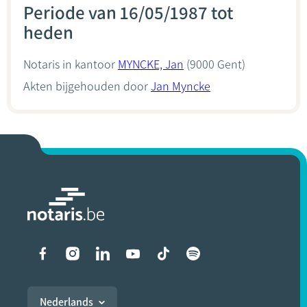
Periode van 16/05/1987 tot
heden
Notaris in kantoor
MYNCKE, Jan
(9000 Gent)
Akten bijgehouden door
Jan Myncke
Liens vers les réseaux soci
Nederlands