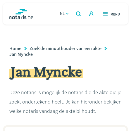
Overslaan
en
NL
OPEN
MENU
OPEN
ZOEKEN
naar
notaris.be
homepage
de
VIND EEN NOTARIS
Wonen
inhoud
Breadcrumb
Home
Zoek de minuuthouder van een akte
gaan
Relatie & samenleven
Jan Myncke
Jan Myncke
Erven & schenken
Ondernemen
Deze notaris is mogelijk de notaris die de akte die je
zoekt ondertekend heeft. Je kan hieronder bekijken
Over de notaris
welke notaris vandaag de akte bijhoudt.
Rekenmodules