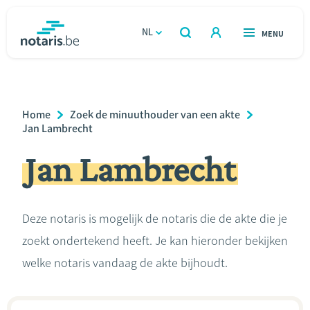
Overslaan
en
NL
OPEN
MENU
OPEN
ZOEKEN
naar
notaris.be
homepage
de
VIND EEN NOTARIS
Wonen
inhoud
Breadcrumb
Home
Zoek de minuuthouder van een akte
gaan
Relatie & samenleven
Jan Lambrecht
Jan Lambrecht
Erven & schenken
Ondernemen
Deze notaris is mogelijk de notaris die de akte die je
zoekt ondertekend heeft. Je kan hieronder bekijken
Over de notaris
welke notaris vandaag de akte bijhoudt.
Rekenmodules