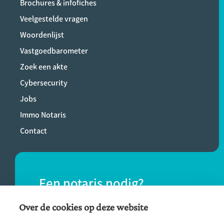
Brochures & infofiches
Veelgestelde vragen
Woordenlijst
Vastgoedbarometer
Zoek een akte
Cybersecurity
Jobs
Immo Notaris
Contact
Een notaris nodig?
Vind eenvoudig een notaris bij jou in de
Over de cookies op deze website
buurt.