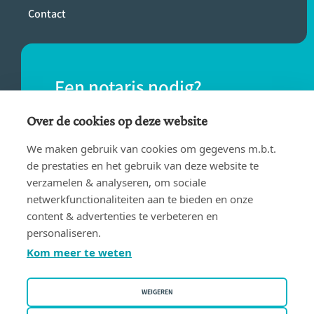
Contact
Een notaris nodig?
Vind eenvoudig een notaris bij jou in de
Over de cookies op deze website
buurt.
We maken gebruik van cookies om gegevens m.b.t.
de prestaties en het gebruik van deze website te
verzamelen & analyseren, om sociale
VIND EEN NOTARIS
netwerkfunctionaliteiten aan te bieden en onze
content & advertenties te verbeteren en
personaliseren.
Kom meer te weten
WEIGEREN
Gebruiksvoorwaarden