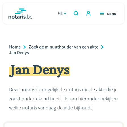
Overslaan
en
NL
OPEN
MENU
OPEN
ZOEKEN
naar
notaris.be
homepage
de
VIND EEN NOTARIS
Wonen
inhoud
Breadcrumb
Home
Zoek de minuuthouder van een akte
gaan
Relatie & samenleven
Jan Denys
Jan Denys
Erven & schenken
Ondernemen
Deze notaris is mogelijk de notaris die de akte die je
zoekt ondertekend heeft. Je kan hieronder bekijken
Over de notaris
welke notaris vandaag de akte bijhoudt.
Rekenmodules