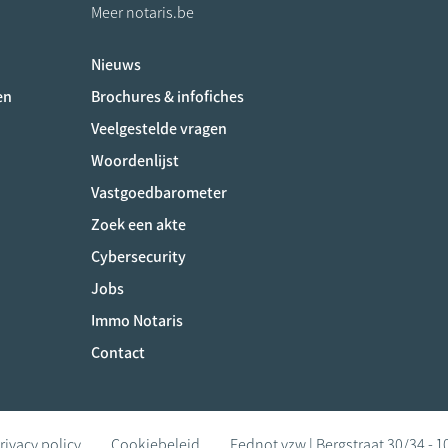
Meer notaris.be
Nieuws
ociaux
en
Brochures & infofiches
Veelgestelde vragen
Woordenlijst
Vastgoedbarometer
Zoek een akte
Cybersecurity
Jobs
Immo Notaris
Contact
rivacy policy
Cookiebeleid
Fednot vzw | Bergstraat 30/34 - 1