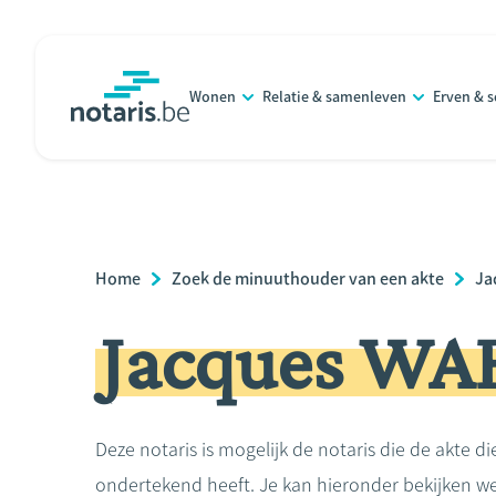
Overslaan
en
naar
Wonen
Relatie & samenleven
Erven & 
de
notaris.be
homepage
inhoud
gaan
Breadcrumb
Home
Zoek de minuuthouder van een akte
Ja
Jacques WA
Deze notaris is mogelijk de notaris die de akte di
ondertekend heeft. Je kan hieronder bekijken we