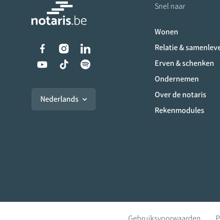
Snel naar
Wonen
Liens vers les réseaux s
Relatie & samenlev
Erven & schenken
Ondernemen
Over de notaris
Nederlands
Rekenmodules
Gebruiksvoorwaarden
P