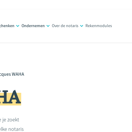
schenken
Ondernemen
Over de notaris
Rekenmodules
cques WAHA
HA
e je zoekt
lke notaris