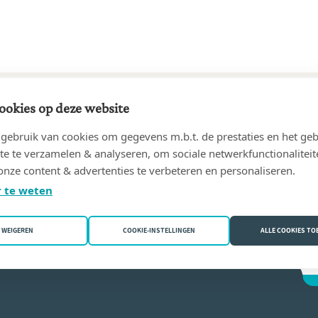
ookies op deze website
54 tot 05/11/1982
ebruik van cookies om gegevens m.b.t. de prestaties en het geb
es
(4040 Herstal)
te te verzamelen & analyseren, om sociale netwerkfunctionaliteit
onze content & advertenties te verbeteren en personaliseren.
 Jacques
 te weten
WEIGEREN
COOKIE-INSTELLINGEN
ALLE COOKIES T