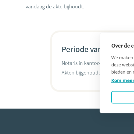
vandaag de akte bijhoudt.
Over de c
Periode van 24/07/19
We maken g
Notaris in kantoor
WAHA, Jacqu
deze websi
bieden en 
Akten bijgehouden door
Olivier
Kom meer