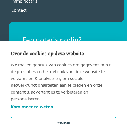
Immo Notaris
Contact
Een notaris nodig?
Vind eenvoudig een notaris bij jou in de
Over de cookies op deze website
buurt.
We maken gebruik van cookies om gegevens m.b.t.
de prestaties en het gebruik van deze website te
verzamelen & analyseren, om sociale
VIND EEN NOTARIS
netwerkfunctionaliteiten aan te bieden en onze
content & advertenties te verbeteren en
personaliseren.
Kom meer te weten
WEIGEREN
Gebruiksvoorwaarden