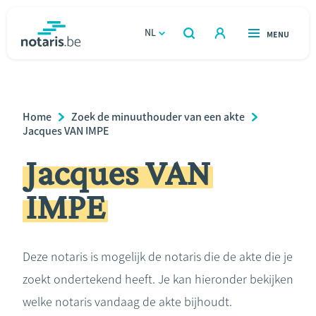
Overslaan
en
NL
OPEN
MENU
OPEN
ZOEKEN
naar
notaris.be
homepage
de
VIND EEN NOTARIS
Wonen
inhoud
Breadcrumb
Home
Zoek de minuuthouder van een akte
gaan
Relatie & samenleven
Jacques VAN IMPE
Jacques VAN
Erven & schenken
IMPE
Ondernemen
Over de notaris
Deze notaris is mogelijk de notaris die de akte die je
zoekt ondertekend heeft. Je kan hieronder bekijken
Rekenmodules
welke notaris vandaag de akte bijhoudt.