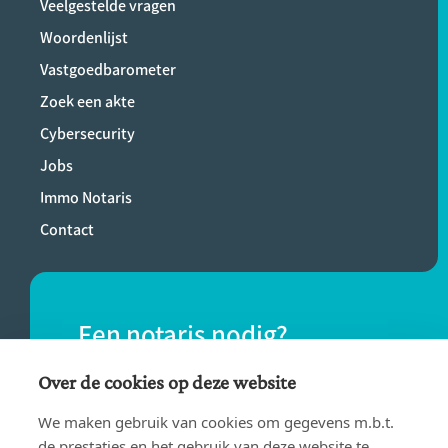
Veelgestelde vragen
Woordenlijst
Vastgoedbarometer
Zoek een akte
Cybersecurity
Jobs
Immo Notaris
Contact
Een notaris nodig?
Vind eenvoudig een notaris bij jou in de
Over de cookies op deze website
buurt.
We maken gebruik van cookies om gegevens m.b.t.
de prestaties en het gebruik van deze website te