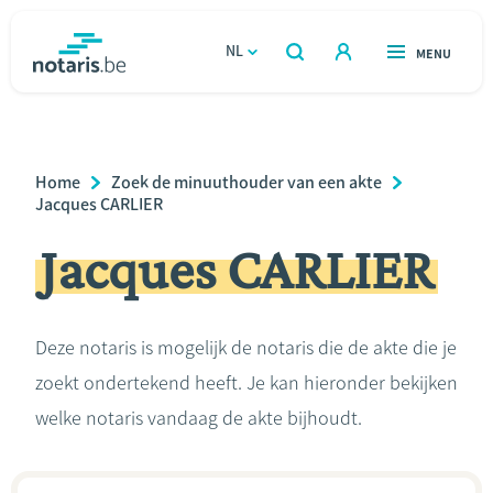
Overslaan
en
NL
OPEN
MENU
OPEN
ZOEKEN
naar
notaris.be
homepage
de
VIND EEN NOTARIS
Wonen
inhoud
Breadcrumb
Home
Zoek de minuuthouder van een akte
gaan
Relatie & samenleven
Jacques CARLIER
Jacques CARLIER
Erven & schenken
Ondernemen
Deze notaris is mogelijk de notaris die de akte die je
zoekt ondertekend heeft. Je kan hieronder bekijken
Over de notaris
welke notaris vandaag de akte bijhoudt.
Rekenmodules