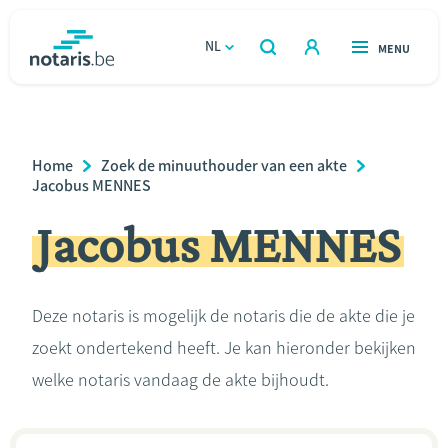
Overslaan
en
NL
OPEN
MENU
OPEN
ZOEKEN
naar
notaris.be
homepage
de
VIND EEN NOTARIS
Wonen
inhoud
Breadcrumb
Home
Zoek de minuuthouder van een akte
gaan
Relatie & samenleven
Jacobus MENNES
Jacobus MENNES
Erven & schenken
Ondernemen
Deze notaris is mogelijk de notaris die de akte die je
zoekt ondertekend heeft. Je kan hieronder bekijken
Over de notaris
welke notaris vandaag de akte bijhoudt.
Rekenmodules