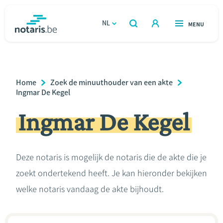
Overslaan
en
NL
OPEN
MENU
OPEN
ZOEKEN
naar
notaris.be
homepage
de
VIND EEN NOTARIS
Wonen
inhoud
Breadcrumb
Home
Zoek de minuuthouder van een akte
gaan
Relatie & samenleven
Ingmar De Kegel
Ingmar De Kegel
Erven & schenken
Ondernemen
Deze notaris is mogelijk de notaris die de akte die je
zoekt ondertekend heeft. Je kan hieronder bekijken
Over de notaris
welke notaris vandaag de akte bijhoudt.
Rekenmodules