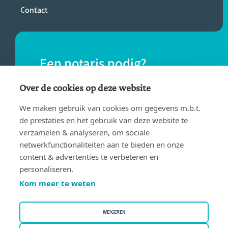
Contact
Een notaris nodig?
Vind eenvoudig een notaris bij jou in de
Over de cookies op deze website
buurt.
We maken gebruik van cookies om gegevens m.b.t.
de prestaties en het gebruik van deze website te
verzamelen & analyseren, om sociale
VIND EEN NOTARIS
netwerkfunctionaliteiten aan te bieden en onze
content & advertenties te verbeteren en
personaliseren.
Kom meer te weten
WEIGEREN
Gebruiksvoorwaarden