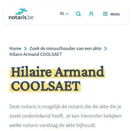
Overslaan
en
NL
OPEN
MENU
OPEN
ZOEKEN
naar
notaris.be
homepage
de
VIND EEN NOTARIS
Wonen
inhoud
Breadcrumb
Home
Zoek de minuuthouder van een akte
gaan
Relatie & samenleven
Hilaire Armand COOLSAET
Hilaire Armand
Erven & schenken
COOLSAET
Ondernemen
Over de notaris
Deze notaris is mogelijk de notaris die de akte die je
zoekt ondertekend heeft. Je kan hieronder bekijken
Rekenmodules
welke notaris vandaag de akte bijhoudt.