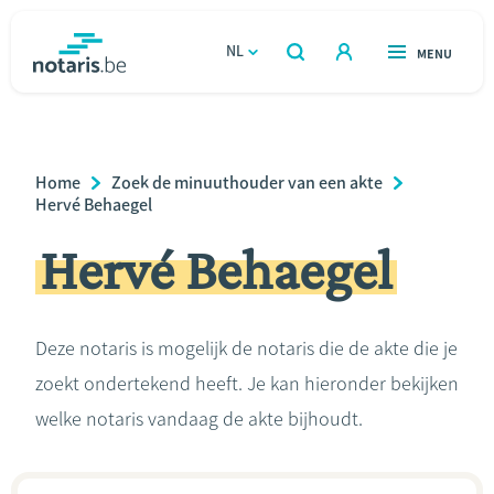
Overslaan
en
NL
OPEN
MENU
OPEN
ZOEKEN
naar
notaris.be
homepage
de
VIND EEN NOTARIS
Wonen
inhoud
Breadcrumb
Home
Zoek de minuuthouder van een akte
gaan
Relatie & samenleven
Hervé Behaegel
Hervé Behaegel
Erven & schenken
Ondernemen
Deze notaris is mogelijk de notaris die de akte die je
zoekt ondertekend heeft. Je kan hieronder bekijken
Over de notaris
welke notaris vandaag de akte bijhoudt.
Rekenmodules