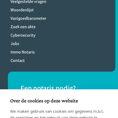
Veelgestelde vragen
Woordenlijst
Vastgoedbarometer
Zoek een akte
Cybersecurity
Jobs
Immo Notaris
Contact
Een notaris nodig?
Vind eenvoudig een notaris bij jou in de
Over de cookies op deze website
buurt.
We maken gebruik van cookies om gegevens m.b.t.
de prestaties en het gebruik van deze website te