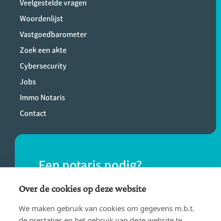
Veelgestelde vragen
Woordenlijst
Vastgoedbarometer
Zoek een akte
Cybersecurity
Jobs
Immo Notaris
Contact
Een notaris nodig?
Vind eenvoudig een notaris bij jou in de
Over de cookies op deze website
buurt.
We maken gebruik van cookies om gegevens m.b.t.
de prestaties en het gebruik van deze website te