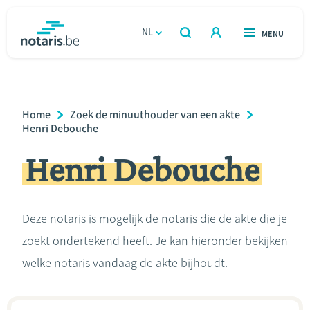
Overslaan
en
NL
OPEN
MENU
OPEN
ZOEKEN
naar
notaris.be
homepage
de
VIND EEN NOTARIS
Wonen
inhoud
Breadcrumb
Home
Zoek de minuuthouder van een akte
gaan
Relatie & samenleven
Henri Debouche
Henri Debouche
Erven & schenken
Ondernemen
Deze notaris is mogelijk de notaris die de akte die je
zoekt ondertekend heeft. Je kan hieronder bekijken
Over de notaris
welke notaris vandaag de akte bijhoudt.
Rekenmodules