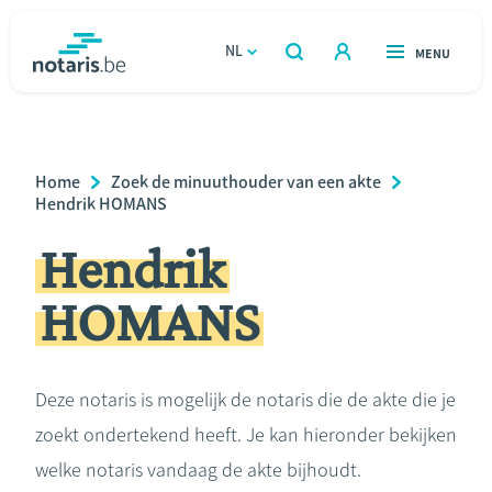
Overslaan
en
NL
OPEN
MENU
OPEN
ZOEKEN
naar
notaris.be
homepage
de
VIND EEN NOTARIS
Wonen
inhoud
Breadcrumb
Home
Zoek de minuuthouder van een akte
gaan
Relatie & samenleven
Hendrik HOMANS
Hendrik
Erven & schenken
HOMANS
Ondernemen
Over de notaris
Deze notaris is mogelijk de notaris die de akte die je
zoekt ondertekend heeft. Je kan hieronder bekijken
Rekenmodules
welke notaris vandaag de akte bijhoudt.