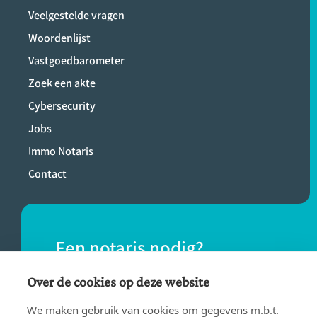
Veelgestelde vragen
Woordenlijst
Vastgoedbarometer
Zoek een akte
Cybersecurity
Jobs
Immo Notaris
Contact
Een notaris nodig?
Vind eenvoudig een notaris bij jou in de
Over de cookies op deze website
buurt.
We maken gebruik van cookies om gegevens m.b.t.