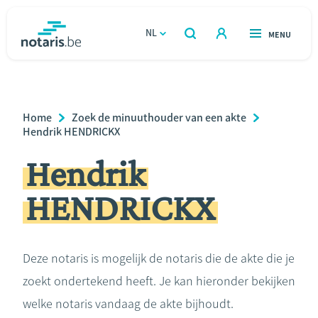
Overslaan
en
NL
OPEN
MENU
OPEN
ZOEKEN
naar
notaris.be
homepage
de
VIND EEN NOTARIS
Wonen
inhoud
Breadcrumb
Home
Zoek de minuuthouder van een akte
gaan
Relatie & samenleven
Hendrik HENDRICKX
Hendrik
Erven & schenken
HENDRICKX
Ondernemen
Over de notaris
Deze notaris is mogelijk de notaris die de akte die je
zoekt ondertekend heeft. Je kan hieronder bekijken
Rekenmodules
welke notaris vandaag de akte bijhoudt.