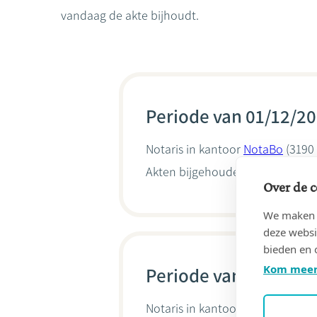
vandaag de akte bijhoudt.
Periode van 01/12/20
Notaris in kantoor
NotaBo
(3190
Akten bijgehouden door
Sarah 
Over de c
We maken g
deze websi
bieden en 
Kom meer
Periode van 11/10/20
Notaris in kantoor
NotaBo
(3191