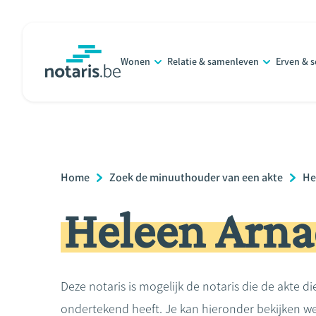
Overslaan
en
naar
Wonen
Relatie & samenleven
Erven & 
de
notaris.be
homepage
inhoud
gaan
Breadcrumb
Home
Zoek de minuuthouder van een akte
He
Heleen Arna
Deze notaris is mogelijk de notaris die de akte di
ondertekend heeft. Je kan hieronder bekijken we