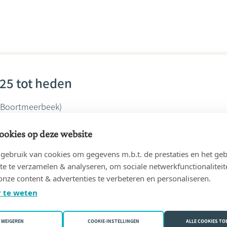
25 tot heden
 Boortmeerbeek)
Boone
ookies op deze website
ebruik van cookies om gegevens m.b.t. de prestaties en het geb
te te verzamelen & analyseren, om sociale netwerkfunctionaliteit
onze content & advertenties te verbeteren en personaliseren.
 te weten
13 tot heden
 Boortmeerbeek (Hever))
WEIGEREN
COOKIE-INSTELLINGEN
ALLE COOKIES T