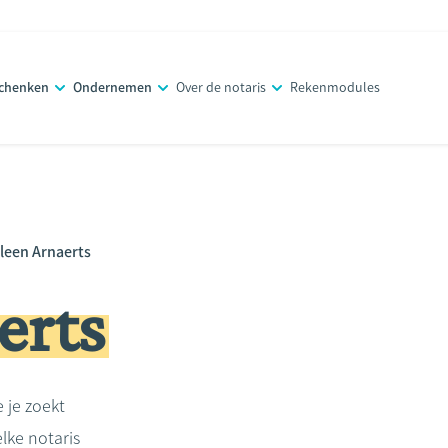
schenken
Ondernemen
Over de notaris
Rekenmodules
leen Arnaerts
erts
e je zoekt
lke notaris