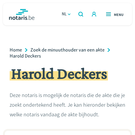
Overslaan
en
NL
OPEN
MENU
OPEN
ZOEKEN
naar
notaris.be
homepage
de
VIND EEN NOTARIS
Wonen
inhoud
Breadcrumb
Home
Zoek de minuuthouder van een akte
gaan
Relatie & samenleven
Harold Deckers
Harold Deckers
Erven & schenken
Ondernemen
Deze notaris is mogelijk de notaris die de akte die je
zoekt ondertekend heeft. Je kan hieronder bekijken
Over de notaris
welke notaris vandaag de akte bijhoudt.
Rekenmodules