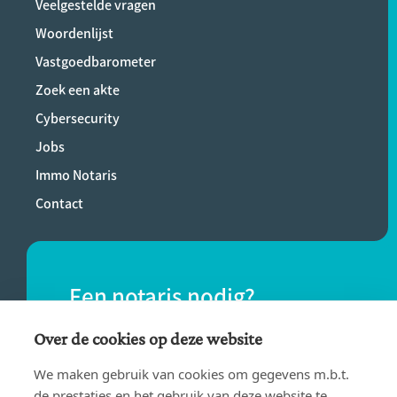
Veelgestelde vragen
Woordenlijst
Vastgoedbarometer
Zoek een akte
Cybersecurity
Jobs
Immo Notaris
Contact
Een notaris nodig?
Vind eenvoudig een notaris bij jou in de
Over de cookies op deze website
buurt.
We maken gebruik van cookies om gegevens m.b.t.
de prestaties en het gebruik van deze website te