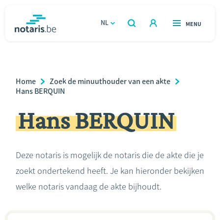
Overslaan
en
NL
OPEN
MENU
OPEN
ZOEKEN
naar
notaris.be
homepage
de
VIND EEN NOTARIS
Wonen
inhoud
Breadcrumb
Home
Zoek de minuuthouder van een akte
gaan
Relatie & samenleven
Hans BERQUIN
Hans BERQUIN
Erven & schenken
Ondernemen
Deze notaris is mogelijk de notaris die de akte die je
zoekt ondertekend heeft. Je kan hieronder bekijken
Over de notaris
welke notaris vandaag de akte bijhoudt.
Rekenmodules