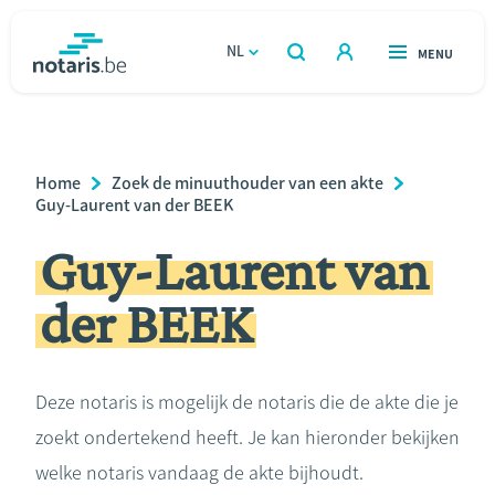
Overslaan
en
NL
OPEN
MENU
OPEN
ZOEKEN
naar
notaris.be
homepage
de
VIND EEN NOTARIS
Wonen
inhoud
Breadcrumb
Home
Zoek de minuuthouder van een akte
gaan
Relatie & samenleven
Guy-Laurent van der BEEK
Guy-Laurent van
Erven & schenken
der BEEK
Ondernemen
Over de notaris
Deze notaris is mogelijk de notaris die de akte die je
zoekt ondertekend heeft. Je kan hieronder bekijken
Rekenmodules
welke notaris vandaag de akte bijhoudt.