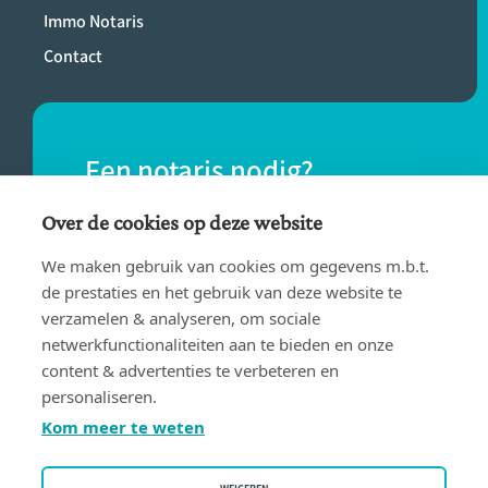
Immo Notaris
Contact
Een notaris nodig?
Vind eenvoudig een notaris bij jou in de
Over de cookies op deze website
buurt.
We maken gebruik van cookies om gegevens m.b.t.
de prestaties en het gebruik van deze website te
verzamelen & analyseren, om sociale
VIND EEN NOTARIS
netwerkfunctionaliteiten aan te bieden en onze
content & advertenties te verbeteren en
personaliseren.
Kom meer te weten