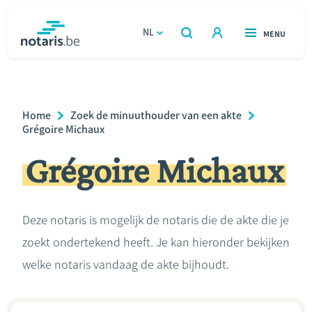
Overslaan
en
NL
OPEN
MENU
OPEN
ZOEKEN
naar
notaris.be
homepage
de
VIND EEN NOTARIS
Wonen
inhoud
Breadcrumb
Home
Zoek de minuuthouder van een akte
gaan
Relatie & samenleven
Grégoire Michaux
Grégoire Michaux
Erven & schenken
Ondernemen
Deze notaris is mogelijk de notaris die de akte die je
zoekt ondertekend heeft. Je kan hieronder bekijken
Over de notaris
welke notaris vandaag de akte bijhoudt.
Rekenmodules