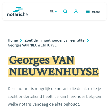
Overslaan
en
NL
OPEN
MENU
OPEN
ZOEKEN
naar
notaris.be
homepage
de
VIND EEN NOTARIS
Wonen
inhoud
Breadcrumb
Home
Zoek de minuuthouder van een akte
gaan
Relatie & samenleven
Georges VAN NIEUWENHUYSE
Georges VAN
Erven & schenken
NIEUWENHUYSE
Ondernemen
Over de notaris
Deze notaris is mogelijk de notaris die de akte die je
zoekt ondertekend heeft. Je kan hieronder bekijken
Rekenmodules
welke notaris vandaag de akte bijhoudt.