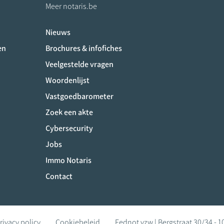
Meer notaris.be
Nieuws
ociaux
en
Brochures & infofiches
Veelgestelde vragen
Woordenlijst
Vastgoedbarometer
Zoek een akte
Cybersecurity
Jobs
Immo Notaris
Contact
rivacy policy
Cookiebeleid
Fednot vzw | Bergstraat 30/34 - 1