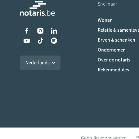
Snel naar
Wonen
Liens vers les réseaux s
Relatie & samenlev
Erven & schenken
Ondernemen
Over de notaris
Nederlands
Rekenmodules
Gebruiksvoorwaarden
P