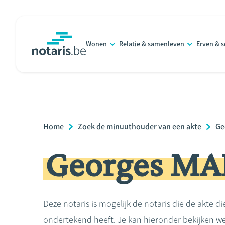
Overslaan
en
naar
Wonen
Relatie & samenleven
Erven & 
de
notaris.be
homepage
inhoud
gaan
Breadcrumb
Home
Zoek de minuuthouder van een akte
Ge
Georges M
Deze notaris is mogelijk de notaris die de akte di
ondertekend heeft. Je kan hieronder bekijken we