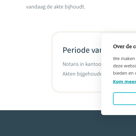
vandaag de akte bijhoudt.
Over de c
Periode van 06/05/19
We maken g
Notaris in kantoor
MAHIEU, Geor
deze websi
bieden en 
Akten bijgehouden door
Jean-Lo
Kom meer