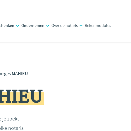
schenken
Ondernemen
Over de notaris
Rekenmodules
orges MAHIEU
AHIEU
e je zoekt
lke notaris