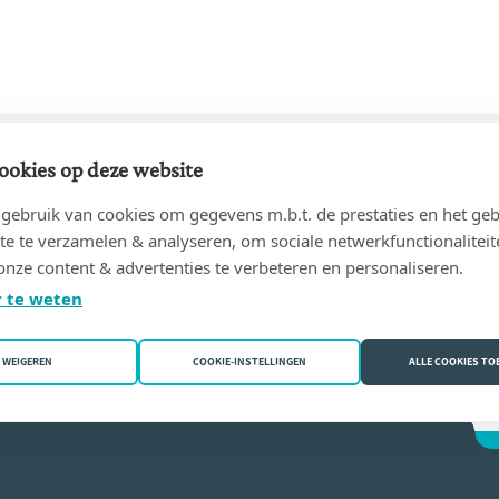
ookies op deze website
75 tot 30/04/2003
ebruik van cookies om gegevens m.b.t. de prestaties en het geb
ges
(7370 Dour)
te te verzamelen & analyseren, om sociale netwerkfunctionaliteit
onze content & advertenties te verbeteren en personaliseren.
uis Lhôte
 te weten
WEIGEREN
COOKIE-INSTELLINGEN
ALLE COOKIES T