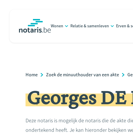
Overslaan
en
naar
Wonen
Relatie & samenleven
Erven & 
de
notaris.be
homepage
inhoud
gaan
Breadcrumb
Home
Zoek de minuuthouder van een akte
Ge
Georges DE
Deze notaris is mogelijk de notaris die de akte di
ondertekend heeft. Je kan hieronder bekijken we