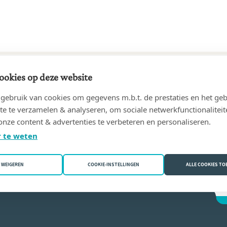
ookies op deze website
29 tot 23/02/1965
ebruik van cookies om gegevens m.b.t. de prestaties en het geb
Georges
(3545 Halen)
te te verzamelen & analyseren, om sociale netwerkfunctionaliteit
onze content & advertenties te verbeteren en personaliseren.
n Verelst
 te weten
WEIGEREN
COOKIE-INSTELLINGEN
ALLE COOKIES T