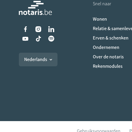
Snel naar
Wonen
Liens vers les réseaux s
Relatie & samenlev
Erven & schenken
Ondernemen
Over de notaris
Nederlands
Rekenmodules
Gebruiksvoorwaarden
P