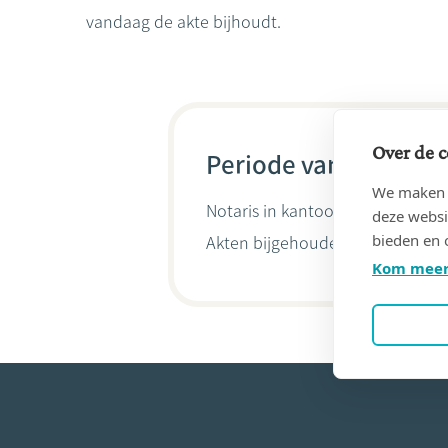
vandaag de akte bijhoudt.
Over de c
Periode van 23/03/19
We maken g
Notaris in kantoor
DE BOOSERE, 
deze websi
bieden en 
Akten bijgehouden door
Baudoui
Kom meer