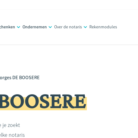
schenken
Ondernemen
Over de notaris
Rekenmodules
orges DE BOOSERE
 BOOSERE
e je zoekt
lke notaris