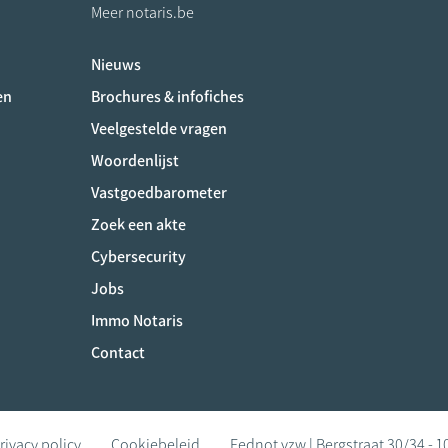
Meer notaris.be
Nieuws
ociaux
en
Brochures & infofiches
Veelgestelde vragen
Woordenlijst
Vastgoedbarometer
Zoek een akte
Cybersecurity
Jobs
Immo Notaris
Contact
rivacy policy
Cookiebeleid
Fednot vzw | Bergstraat 30/34 - 1