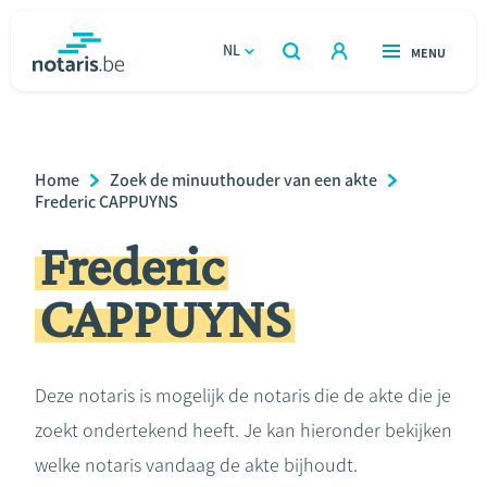
Overslaan
en
NL
OPEN
MENU
OPEN
ZOEKEN
naar
notaris.be
homepage
de
VIND EEN NOTARIS
Wonen
inhoud
Breadcrumb
Home
Zoek de minuuthouder van een akte
gaan
Relatie & samenleven
Frederic CAPPUYNS
Frederic
Erven & schenken
CAPPUYNS
Ondernemen
Over de notaris
Deze notaris is mogelijk de notaris die de akte die je
zoekt ondertekend heeft. Je kan hieronder bekijken
Rekenmodules
welke notaris vandaag de akte bijhoudt.