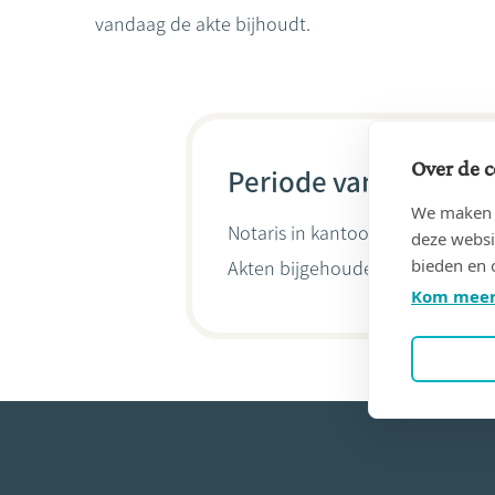
vandaag de akte bijhoudt.
Over de c
Periode van 11/01/19
We maken g
Notaris in kantoor
VAN ACHTER, 
deze websi
bieden en 
Akten bijgehouden door
Melissa
Kom meer