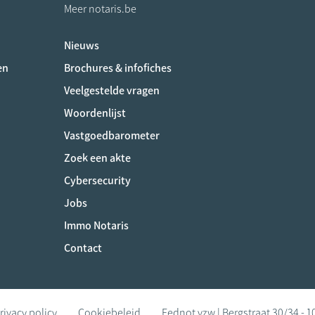
Meer notaris.be
Nieuws
ociaux
en
Brochures & infofiches
Veelgestelde vragen
Woordenlijst
Vastgoedbarometer
Zoek een akte
Cybersecurity
Jobs
Immo Notaris
Contact
rivacy policy
Cookiebeleid
Fednot vzw | Bergstraat 30/34 - 1