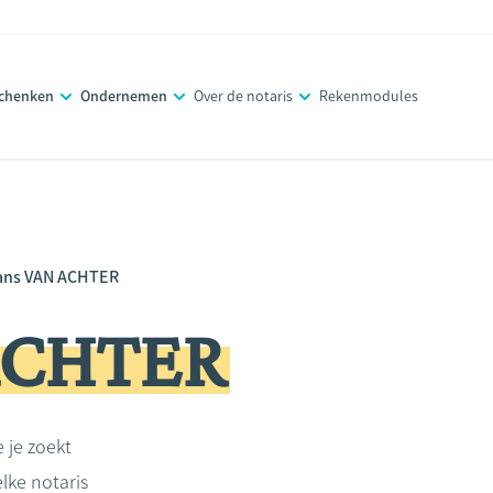
schenken
Ondernemen
Over de notaris
Rekenmodules
ans VAN ACHTER
ACHTER
e je zoekt
lke notaris