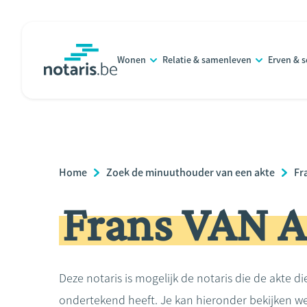
Overslaan
en
naar
Wonen
Relatie & samenleven
Erven & 
de
notaris.be
homepage
inhoud
gaan
Breadcrumb
Home
Zoek de minuuthouder van een akte
Fr
Frans VAN 
Deze notaris is mogelijk de notaris die de akte di
ondertekend heeft. Je kan hieronder bekijken we