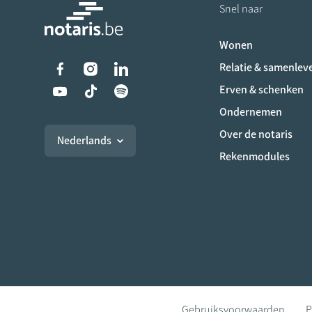
Snel naar
Wonen
Liens vers les réseaux s
Relatie & samenlev
Erven & schenken
Ondernemen
Over de notaris
Nederlands
Rekenmodules
Gebruiksvoorwaarden
P