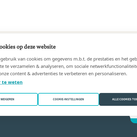
ookies op deze website
83 tot 01/08/2013
ebruik van cookies om gegevens m.b.t. de prestaties en het geb
Frans
(1500 Halle)
te te verzamelen & analyseren, om sociale netwerkfunctionaliteit
onze content & advertenties te verbeteren en personaliseren.
 Vyvey
 te weten
WEIGEREN
COOKIE-INSTELLINGEN
ALLE COOKIES T