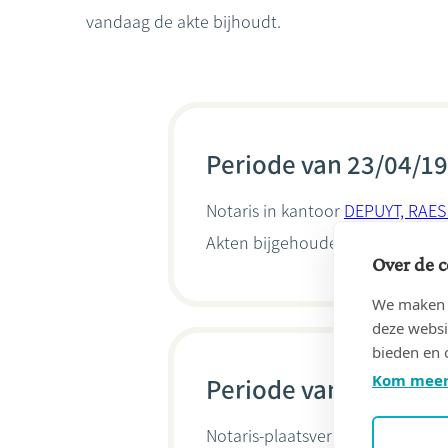
vandaag de akte bijhoudt.
Periode van 23/04/19
Notaris in kantoor
DEPUYT, RAES 
Akten bijgehouden door
Isabell
Over de c
We maken g
deze websi
bieden en 
Kom meer
Periode van 11/02/20
Notaris-plaatsvervanger van And