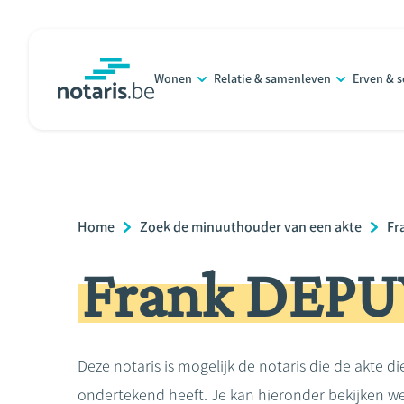
Overslaan
en
naar
Wonen
Relatie & samenleven
Erven & 
de
notaris.be
homepage
inhoud
gaan
Breadcrumb
Home
Zoek de minuuthouder van een akte
Fr
Frank DEPU
Deze notaris is mogelijk de notaris die de akte di
ondertekend heeft. Je kan hieronder bekijken we