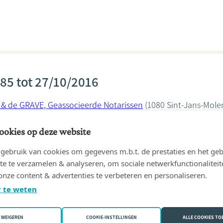
85 tot 27/10/2016
& de GRAVE, Geassocieerde Notarissen
(1080 Sint-Jans-Mole
e Raes
ookies op deze website
ebruik van cookies om gegevens m.b.t. de prestaties en het geb
te te verzamelen & analyseren, om sociale netwerkfunctionaliteit
onze content & advertenties te verbeteren en personaliseren.
 te weten
13 tot 28/09/2014
ré PHILIPS in kantoor
PHILIPS, André
(1081 Koekelberg)
WEIGEREN
COOKIE-INSTELLINGEN
ALLE COOKIES T