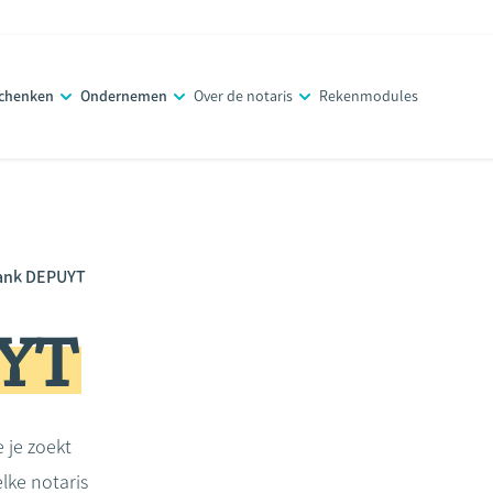
schenken
Ondernemen
Over de notaris
Rekenmodules
ank DEPUYT
YT
e je zoekt
lke notaris