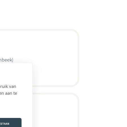
nbeek)
ruik van
en aan te
OESTAAN