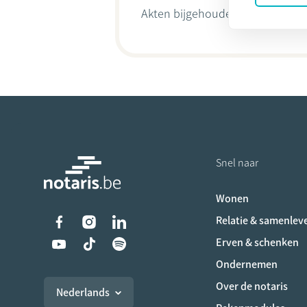
Akten bijgehouden door
Herman
Snel naar
Wonen
Liens vers les réseaux s
Relatie & samenlev
Erven & schenken
Ondernemen
Over de notaris
Nederlands