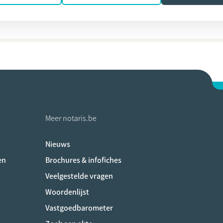
 Wyers
Meer notaris.be
Nieuws
ociaux
en
Brochures & infofiches
Veelgestelde vragen
Woordenlijst
Vastgoedbarometer