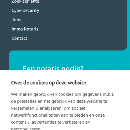
Zoek een akte
Cybersecurity
Jobs
Immo Notaris
Contact
Een notaris nodig?
Vind eenvoudig een notaris bij jou in de
Over de cookies op deze website
buurt.
We maken gebruik van cookies om gegevens m.b.t.
de prestaties en het gebruik van deze website te
verzamelen & analyseren, om sociale
VIND EEN NOTARIS
netwerkfunctionaliteiten aan te bieden en onze
content & advertenties te verbeteren en
personaliseren.