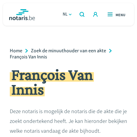
Overslaan
en
NL
OPEN
MENU
OPEN
ZOEKEN
naar
notaris.be
homepage
de
VIND EEN NOTARIS
Wonen
inhoud
Breadcrumb
Home
Zoek de minuuthouder van een akte
gaan
Relatie & samenleven
François Van Innis
François Van
Erven & schenken
Innis
Ondernemen
Over de notaris
Deze notaris is mogelijk de notaris die de akte die je
zoekt ondertekend heeft. Je kan hieronder bekijken
Rekenmodules
welke notaris vandaag de akte bijhoudt.