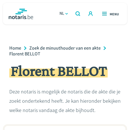
Overslaan
en
NL
OPEN
MENU
OPEN
ZOEKEN
naar
notaris.be
homepage
de
VIND EEN NOTARIS
Wonen
inhoud
Breadcrumb
Home
Zoek de minuuthouder van een akte
gaan
Relatie & samenleven
Florent BELLOT
Florent BELLOT
Erven & schenken
Ondernemen
Deze notaris is mogelijk de notaris die de akte die je
zoekt ondertekend heeft. Je kan hieronder bekijken
Over de notaris
welke notaris vandaag de akte bijhoudt.
Rekenmodules