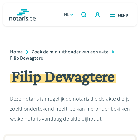
Overslaan
en
NL
OPEN
MENU
OPEN
ZOEKEN
naar
notaris.be
homepage
de
VIND EEN NOTARIS
Wonen
inhoud
Breadcrumb
Home
Zoek de minuuthouder van een akte
gaan
Relatie & samenleven
Filip Dewagtere
Filip Dewagtere
Erven & schenken
Ondernemen
Deze notaris is mogelijk de notaris die de akte die je
zoekt ondertekend heeft. Je kan hieronder bekijken
Over de notaris
welke notaris vandaag de akte bijhoudt.
Rekenmodules