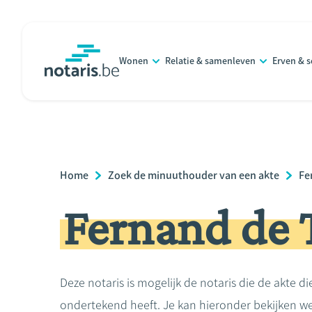
Overslaan
en
naar
Wonen
Relatie & samenleven
Erven & 
de
notaris.be
homepage
inhoud
gaan
Breadcrumb
Home
Zoek de minuuthouder van een akte
Fe
Fernand de
Deze notaris is mogelijk de notaris die de akte di
ondertekend heeft. Je kan hieronder bekijken we