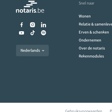
Snel naar
Wonen
Liens vers les réseaux s
Relatie & samenlev
Erven & schenken
Ondernemen
Over de notaris
Nederlands
Rekenmodules
Gebruiksvoorwaarden
P