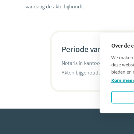
vandaag de akte bijhoudt.
Over de c
Periode van 01/04/19
We maken g
Notaris in kantoor
de TURCK, Fe
deze websi
bieden en 
Akten bijgehouden door
Isabell
Kom meer