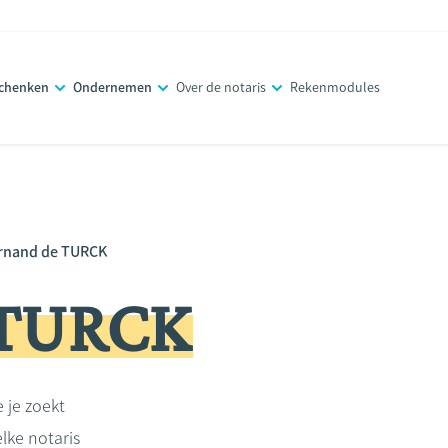
schenken
Ondernemen
Over de notaris
Rekenmodules
rnand de TURCK
 TURCK
e je zoekt
lke notaris