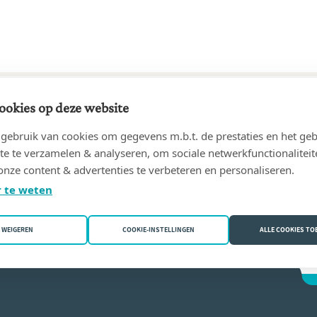
ookies op deze website
33 tot 29/09/1963
ebruik van cookies om gegevens m.b.t. de prestaties en het geb
rnand
(1080 Sint-Jans-Molenbeek)
te te verzamelen & analyseren, om sociale netwerkfunctionaliteit
onze content & advertenties te verbeteren en personaliseren.
e Raes
 te weten
WEIGEREN
COOKIE-INSTELLINGEN
ALLE COOKIES T