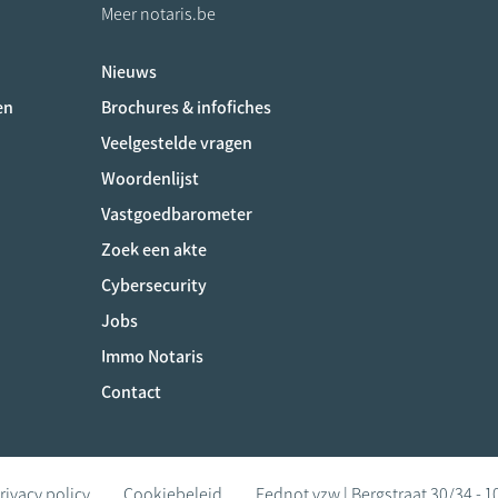
Meer notaris.be
Nieuws
ociaux
en
Brochures & infofiches
Veelgestelde vragen
Woordenlijst
Vastgoedbarometer
Zoek een akte
Cybersecurity
Jobs
Immo Notaris
Contact
rivacy policy
Cookiebeleid
Fednot vzw | Bergstraat 30/34 - 1