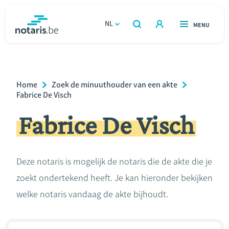
Overslaan
en
NL
OPEN
MENU
OPEN
ZOEKEN
naar
notaris.be
homepage
de
VIND EEN NOTARIS
Wonen
inhoud
Breadcrumb
Home
Zoek de minuuthouder van een akte
gaan
Relatie & samenleven
Fabrice De Visch
Fabrice De Visch
Erven & schenken
Ondernemen
Deze notaris is mogelijk de notaris die de akte die je
zoekt ondertekend heeft. Je kan hieronder bekijken
Over de notaris
welke notaris vandaag de akte bijhoudt.
Rekenmodules