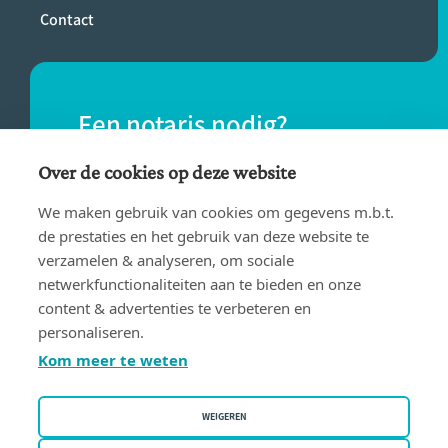
Contact
Een notaris nodig?
Vind eenvoudig een notaris bij jou in de
Over de cookies op deze website
buurt.
We maken gebruik van cookies om gegevens m.b.t.
de prestaties en het gebruik van deze website te
verzamelen & analyseren, om sociale
VIND EEN NOTARIS
netwerkfunctionaliteiten aan te bieden en onze
content & advertenties te verbeteren en
personaliseren.
Kom meer te weten
WEIGEREN
Gebruiksvoorwaarden