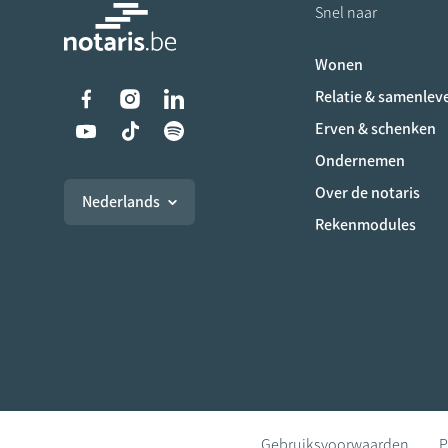
Snel naar
Wonen
Liens vers les réseaux s
Relatie & samenlev
Erven & schenken
Ondernemen
Over de notaris
Nederlands
Rekenmodules
Gebruiksvoorwaarden
P