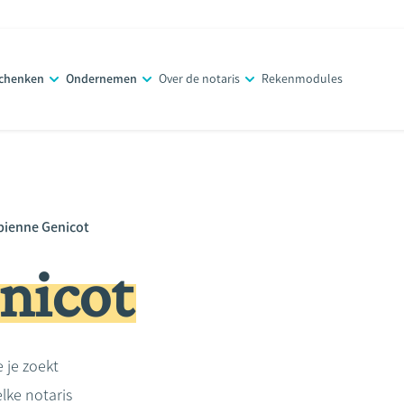
schenken
Ondernemen
Over de notaris
Rekenmodules
bienne Genicot
nicot
e je zoekt
lke notaris