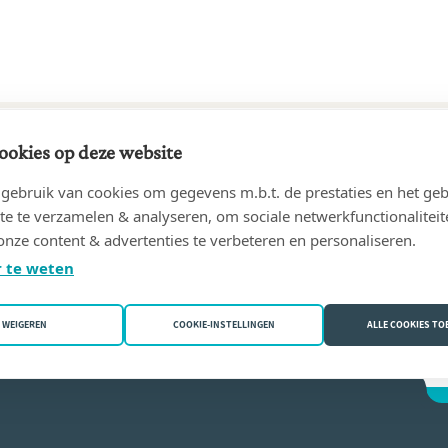
ookies op deze website
20 tot heden
ebruik van cookies om gegevens m.b.t. de prestaties en het geb
ELYN, GENICOT & DIERCKX
(3080 Tervuren)
te te verzamelen & analyseren, om sociale netwerkfunctionaliteit
onze content & advertenties te verbeteren en personaliseren.
dra Jadoul
 te weten
WEIGEREN
COOKIE-INSTELLINGEN
ALLE COOKIES T