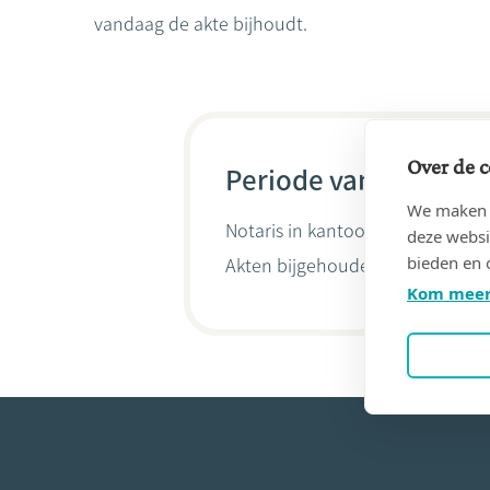
vandaag de akte bijhoudt.
Over de c
Periode van 06/01/20
We maken g
Notaris in kantoor
JADOUL, KEST
deze websi
bieden en 
Akten bijgehouden door
Alexan
Kom meer