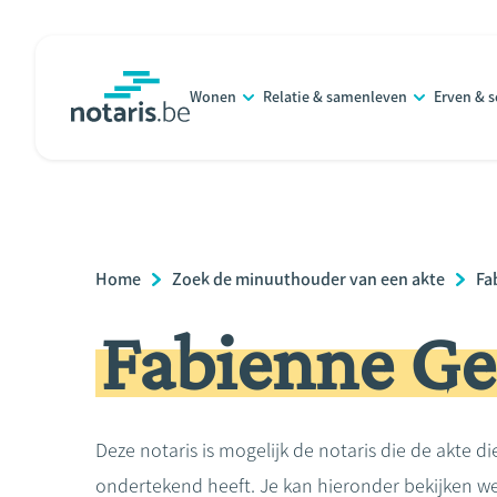
Overslaan
en
naar
Wonen
Relatie & samenleven
Erven & 
de
notaris.be
homepage
inhoud
gaan
Breadcrumb
Home
Zoek de minuuthouder van een akte
Fa
Fabienne Ge
Deze notaris is mogelijk de notaris die de akte di
ondertekend heeft. Je kan hieronder bekijken we