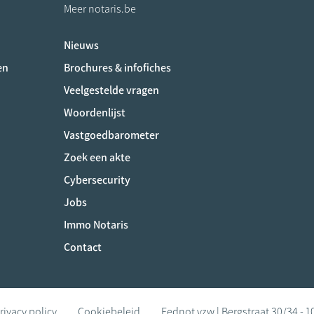
Meer notaris.be
Nieuws
ociaux
en
Brochures & infofiches
Veelgestelde vragen
Woordenlijst
Vastgoedbarometer
Zoek een akte
Cybersecurity
Jobs
Immo Notaris
Contact
rivacy policy
Cookiebeleid
Fednot vzw | Bergstraat 30/34 - 1