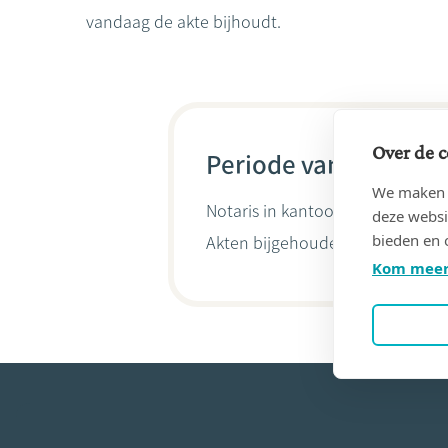
vandaag de akte bijhoudt.
Over de c
Periode van 18/05/19
We maken g
Notaris in kantoor
BOLAND, Eug
deze websi
bieden en 
Akten bijgehouden door
Anne-C
Kom meer