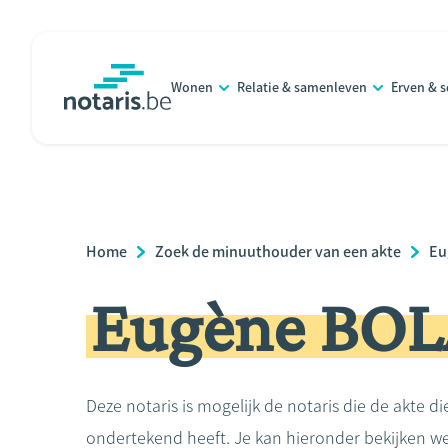
Overslaan
en
naar
Wonen
Relatie & samenleven
Erven & 
de
notaris.be
homepage
inhoud
gaan
Breadcrumb
Home
Zoek de minuuthouder van een akte
Eu
Eugène BO
Deze notaris is mogelijk de notaris die de akte di
ondertekend heeft. Je kan hieronder bekijken we