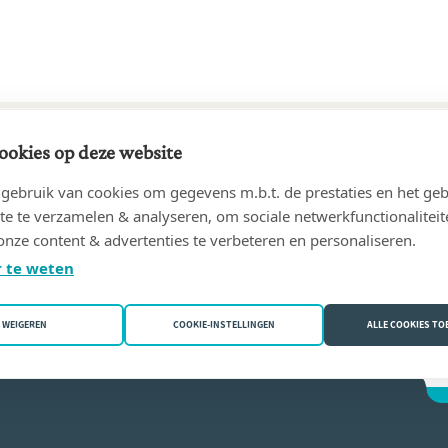
ookies op deze website
29 tot 07/12/1971
ebruik van cookies om gegevens m.b.t. de prestaties en het geb
ène
(4800 Verviers)
te te verzamelen & analyseren, om sociale netwerkfunctionaliteit
onze content & advertenties te verbeteren en personaliseren.
atherine Goblet
 te weten
WEIGEREN
COOKIE-INSTELLINGEN
ALLE COOKIES T