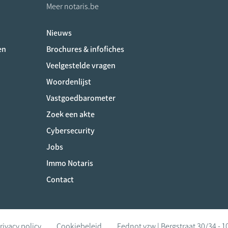
Meer notaris.be
Nieuws
ociaux
en
Brochures & infofiches
Veelgestelde vragen
Woordenlijst
Vastgoedbarometer
Zoek een akte
Cybersecurity
Jobs
Immo Notaris
Contact
rivacy policy
Cookiebeleid
Fednot vzw | Bergstraat 30/34 - 1