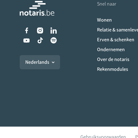
Snel naar
Wonen
Liens vers les réseaux s
Relatie & samenlev
Erven & schenken
Ondernemen
Over de notaris
Nederlands
Rekenmodules
Gebruiksvoorwaarden
P