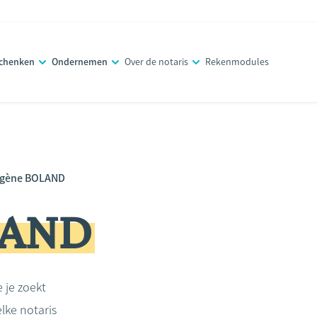
schenken
Ondernemen
Over de notaris
Rekenmodules
gène BOLAND
LAND
e je zoekt
lke notaris