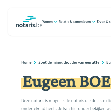
Overslaan
en
naar
Wonen
Relatie & samenleven
Erven & 
de
notaris.be
homepage
inhoud
gaan
Breadcrumb
Home
Zoek de minuuthouder van een akte
Eu
Eugeen BO
Deze notaris is mogelijk de notaris die de akte di
ondertekend heeft. Je kan hieronder bekijken we