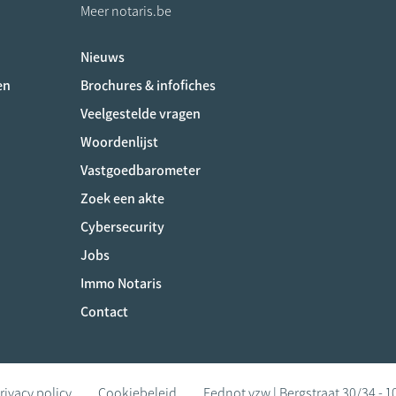
Meer notaris.be
Nieuws
ociaux
en
Brochures & infofiches
Veelgestelde vragen
Woordenlijst
Vastgoedbarometer
Zoek een akte
Cybersecurity
Jobs
Immo Notaris
Contact
rivacy policy
Cookiebeleid
Fednot vzw | Bergstraat 30/34 - 1