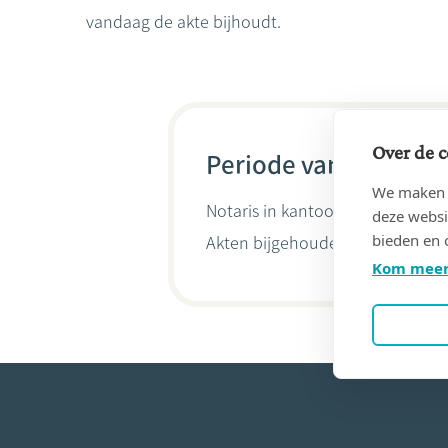
vandaag de akte bijhoudt.
Over de c
Periode van 19/08/19
We maken g
Notaris in kantoor
BOEN, Eugee
deze websi
bieden en 
Akten bijgehouden door
Karl Va
Kom meer