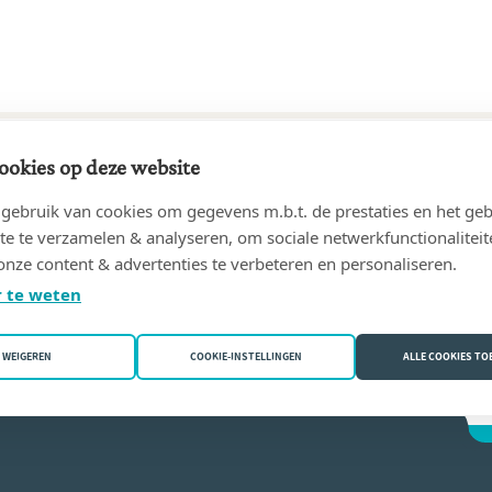
ookies op deze website
47 tot 03/02/1971
ebruik van cookies om gegevens m.b.t. de prestaties en het geb
n
(2018 Antwerpen)
te te verzamelen & analyseren, om sociale netwerkfunctionaliteit
onze content & advertenties te verbeteren en personaliseren.
n Looy
 te weten
WEIGEREN
COOKIE-INSTELLINGEN
ALLE COOKIES T