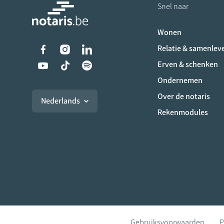
Snel naar
Wonen
Liens vers les réseaux s
Relatie & samenlev
Erven & schenken
Ondernemen
Over de notaris
Nederlands
Rekenmodules
Gebruiksvoorwaarden
P