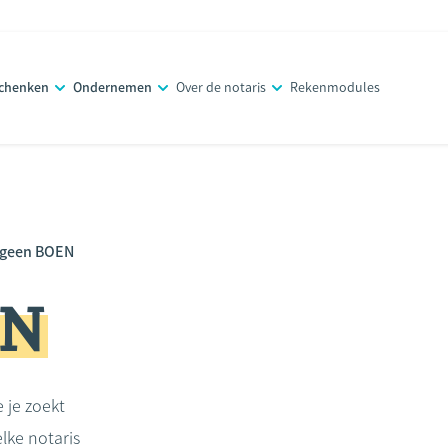
schenken
Ondernemen
Over de notaris
Rekenmodules
geen BOEN
EN
e je zoekt
lke notaris