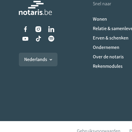
Snel naar
Wonen
Liens vers les réseaux s
Relatie & samenlev
Erven & schenken
Ondernemen
Over de notaris
Nederlands
Rekenmodules
Gebruiksvoorwaarden
P