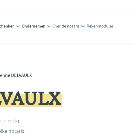
schenken
Ondernemen
Over de notaris
Rekenmodules
ienne DELVAULX
LVAULX
e je zoekt
lke notaris