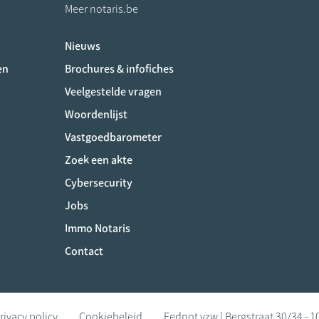
Meer notaris.be
Nieuws
ociaux
en
Brochures & infofiches
Veelgestelde vragen
Woordenlijst
Vastgoedbarometer
Zoek een akte
Cybersecurity
Jobs
Immo Notaris
Contact
rivacy policy
Cookiebeleid
Fednot vzw | Bergstraat 30/34 - 1