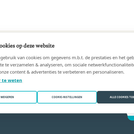
ookies op deze website
49 tot 09/12/1986
ebruik van cookies om gegevens m.b.t. de prestaties en het geb
ienne
(2800 Mechelen)
te te verzamelen & analyseren, om sociale netwerkfunctionaliteit
onze content & advertenties te verbeteren en personaliseren.
ne Spaepen
 te weten
WEIGEREN
COOKIE-INSTELLINGEN
ALLE COOKIES T