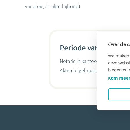
vandaag de akte bijhoudt.
Over de c
Periode van 04/05/19
We maken g
Notaris in kantoor
DELVAULX, Et
deze websi
bieden en 
Akten bijgehouden door
Adrien
Kom meer