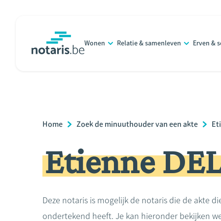
Overslaan
en
naar
Wonen
Relatie & samenleven
Erven & 
de
notaris.be
homepage
inhoud
gaan
Breadcrumb
Home
Zoek de minuuthouder van een akte
Et
Etienne DE
Deze notaris is mogelijk de notaris die de akte di
ondertekend heeft. Je kan hieronder bekijken we