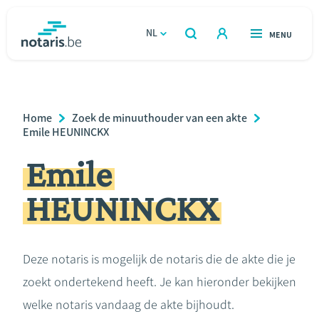
Overslaan
en
NL
OPEN
MENU
OPEN
ZOEKEN
naar
notaris.be
homepage
de
VIND EEN NOTARIS
Wonen
inhoud
Breadcrumb
Home
Zoek de minuuthouder van een akte
gaan
Relatie & samenleven
Emile HEUNINCKX
Emile
Erven & schenken
HEUNINCKX
Ondernemen
Over de notaris
Deze notaris is mogelijk de notaris die de akte die je
zoekt ondertekend heeft. Je kan hieronder bekijken
Rekenmodules
welke notaris vandaag de akte bijhoudt.