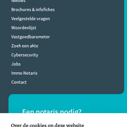
Nieuws
Brochures & infofiches
Veelgestelde vragen
Woordenlijst
Vastgoedbarometer
Zoek een akte
Cybersecurity
Jobs
Immo Notaris
Contact
Een notaris nodig?
Vind eenvoudig een notaris bij jou in de
Over de cookies op deze website