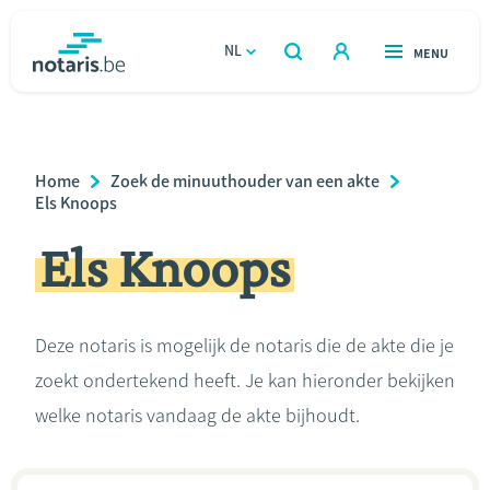
Overslaan
en
NL
OPEN
MENU
OPEN
ZOEKEN
naar
notaris.be
homepage
de
VIND EEN NOTARIS
Wonen
inhoud
Breadcrumb
Home
Zoek de minuuthouder van een akte
gaan
Relatie & samenleven
Els Knoops
Els Knoops
Erven & schenken
Ondernemen
Deze notaris is mogelijk de notaris die de akte die je
zoekt ondertekend heeft. Je kan hieronder bekijken
Over de notaris
welke notaris vandaag de akte bijhoudt.
Rekenmodules