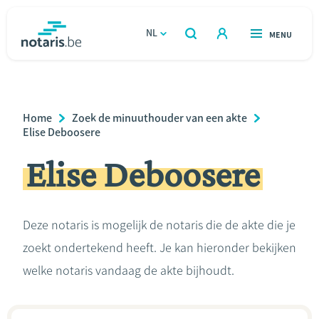
Overslaan
en
NL
OPEN
MENU
OPEN
ZOEKEN
naar
notaris.be
homepage
de
VIND EEN NOTARIS
Wonen
inhoud
Breadcrumb
Home
Zoek de minuuthouder van een akte
gaan
Relatie & samenleven
Elise Deboosere
Elise Deboosere
Erven & schenken
Ondernemen
Deze notaris is mogelijk de notaris die de akte die je
zoekt ondertekend heeft. Je kan hieronder bekijken
Over de notaris
welke notaris vandaag de akte bijhoudt.
Rekenmodules