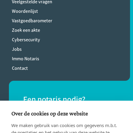
Veelgestelde vragen
Woordenlijst
Vastgoedbarometer
Zoek een akte
Cybersecurity
Jobs
Immo Notaris
Contact
Een notaris nodig?
Vind eenvoudig een notaris bij jou in de
Over de cookies op deze website
buurt.
We maken gebruik van cookies om gegevens m.b.t.
de prestaties en het gebruik van deze website te