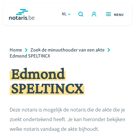
Overslaan
en
NL
OPEN
MENU
OPEN
ZOEKEN
naar
notaris.be
homepage
de
VIND EEN NOTARIS
Wonen
inhoud
Breadcrumb
Home
Zoek de minuuthouder van een akte
gaan
Relatie & samenleven
Edmond SPELTINCX
Edmond
Erven & schenken
SPELTINCX
Ondernemen
Over de notaris
Deze notaris is mogelijk de notaris die de akte die je
zoekt ondertekend heeft. Je kan hieronder bekijken
Rekenmodules
welke notaris vandaag de akte bijhoudt.