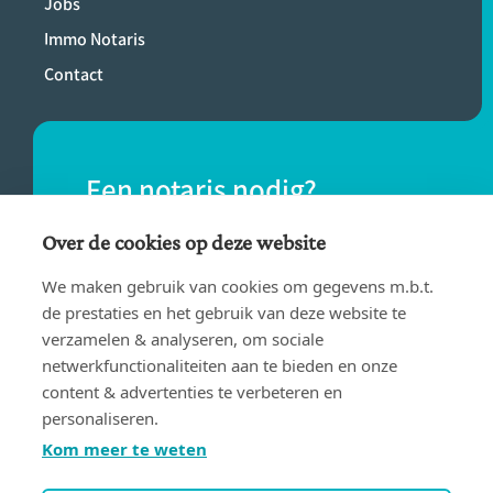
Jobs
Immo Notaris
Contact
Een notaris nodig?
Vind eenvoudig een notaris bij jou in de
Over de cookies op deze website
buurt.
We maken gebruik van cookies om gegevens m.b.t.
de prestaties en het gebruik van deze website te
verzamelen & analyseren, om sociale
VIND EEN NOTARIS
netwerkfunctionaliteiten aan te bieden en onze
content & advertenties te verbeteren en
personaliseren.
Kom meer te weten