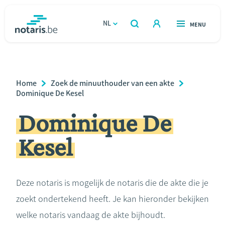
Overslaan
en
NL
OPEN
MENU
OPEN
ZOEKEN
naar
notaris.be
homepage
de
VIND EEN NOTARIS
Wonen
inhoud
Breadcrumb
Home
Zoek de minuuthouder van een akte
gaan
Relatie & samenleven
Dominique De Kesel
Dominique De
Erven & schenken
Kesel
Ondernemen
Over de notaris
Deze notaris is mogelijk de notaris die de akte die je
zoekt ondertekend heeft. Je kan hieronder bekijken
Rekenmodules
welke notaris vandaag de akte bijhoudt.