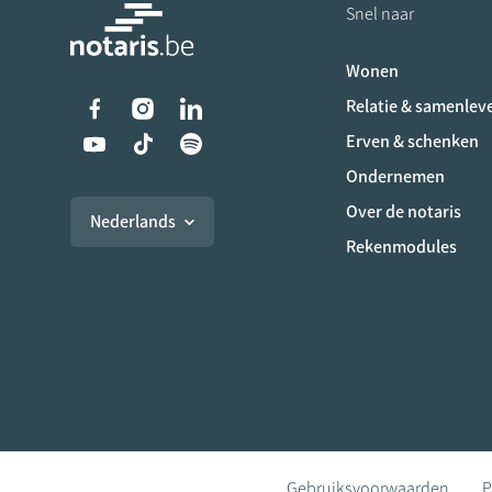
Snel naar
Wonen
Liens vers les réseaux s
Relatie & samenlev
Erven & schenken
Ondernemen
Over de notaris
Nederlands
Rekenmodules
Gebruiksvoorwaarden
P