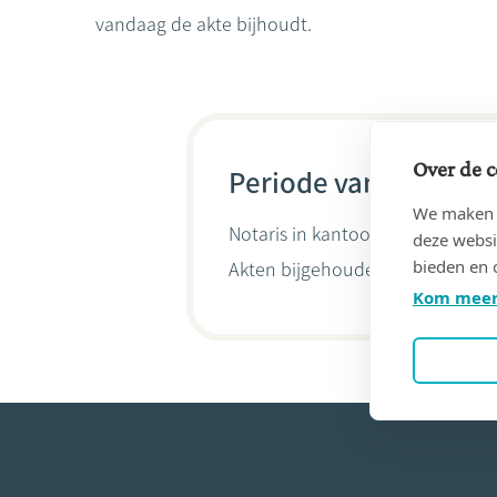
vandaag de akte bijhoudt.
Over de c
Periode van 22/08/19
We maken g
Notaris in kantoor
BEQUET, Domi
deze websi
bieden en 
Akten bijgehouden door
Hélène 
Kom meer