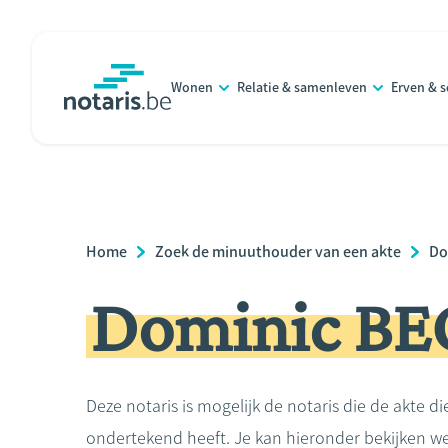
Overslaan
en
naar
Wonen
Relatie & samenleven
Erven & 
de
notaris.be
homepage
inhoud
gaan
Breadcrumb
Home
Zoek de minuuthouder van een akte
Do
Dominic B
Deze notaris is mogelijk de notaris die de akte di
ondertekend heeft. Je kan hieronder bekijken we