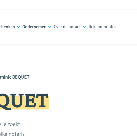
schenken
Ondernemen
Over de notaris
Rekenmodules
minic BEQUET
EQUET
e je zoekt
lke notaris