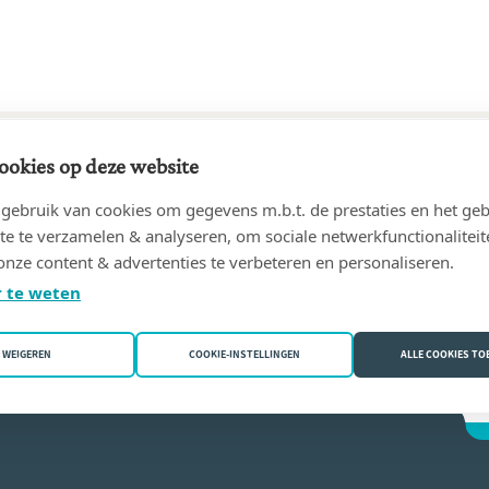
ookies op deze website
85 tot 21/06/2010
ebruik van cookies om gegevens m.b.t. de prestaties en het geb
nic
(5170 Profondeville)
te te verzamelen & analyseren, om sociale netwerkfunctionaliteit
onze content & advertenties te verbeteren en personaliseren.
Diricq
 te weten
WEIGEREN
COOKIE-INSTELLINGEN
ALLE COOKIES T