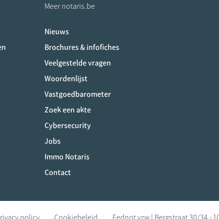
Meer notaris.be
Nieuws
ociaux
en
Brochures & infofiches
Veelgestelde vragen
Woordenlijst
Vastgoedbarometer
Zoek een akte
Cybersecurity
Jobs
Immo Notaris
Contact
rivacy policy
Cookiebeleid
Fednot vzw | Bergstraat 30/34 - 1