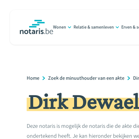
Overslaan
en
naar
Wonen
Relatie & samenleven
Erven & 
de
notaris.be
homepage
inhoud
gaan
Breadcrumb
Home
Zoek de minuuthouder van een akte
Di
Dirk Dewael
Deze notaris is mogelijk de notaris die de akte di
ondertekend heeft. Je kan hieronder bekijken we