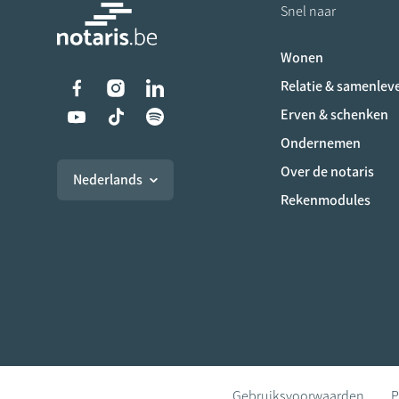
Snel naar
Wonen
Liens vers les réseaux s
Relatie & samenlev
Erven & schenken
Ondernemen
Over de notaris
Nederlands
Rekenmodules
Gebruiksvoorwaarden
P