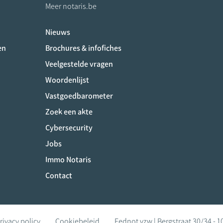
Meer notaris.be
Nieuws
ociaux
en
Brochures & infofiches
Veelgestelde vragen
Woordenlijst
Vastgoedbarometer
Zoek een akte
Cybersecurity
Jobs
Immo Notaris
Contact
rivacy policy
Cookiebeleid
Fednot vzw | Bergstraat 30/34 - 1