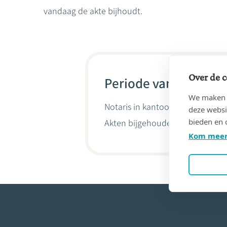
vandaag de akte bijhoudt.
Over de c
Periode van 05/05/19
We maken g
Notaris in kantoor
dewaele&thom
deze websi
bieden en 
Akten bijgehouden door
Dirk De
Kom meer