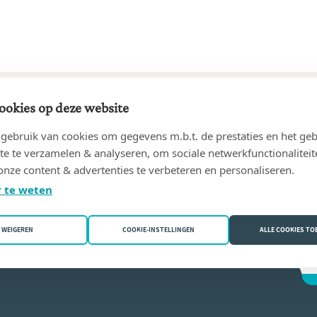
ookies op deze website
99 tot heden
ebruik van cookies om gegevens m.b.t. de prestaties en het geb
as, geassocieerde notarissen
(8940 Wervik (Geluwe))
te te verzamelen & analyseren, om sociale netwerkfunctionaliteit
onze content & advertenties te verbeteren en personaliseren.
waele
 te weten
WEIGEREN
COOKIE-INSTELLINGEN
ALLE COOKIES T