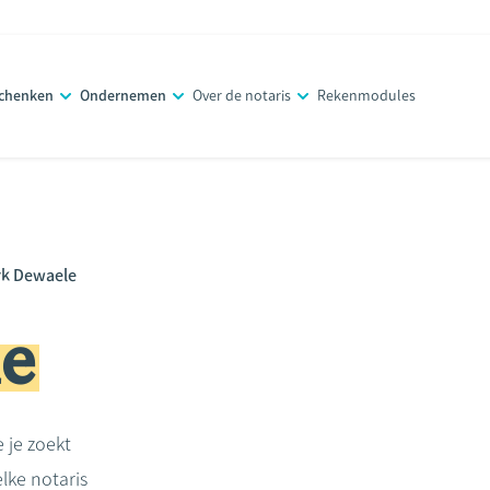
schenken
Ondernemen
Over de notaris
Rekenmodules
rk Dewaele
e
e je zoekt
lke notaris