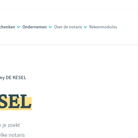
schenken
Ondernemen
Over de notaris
Rekenmodules
ny DE KESEL
SEL
e je zoekt
lke notaris