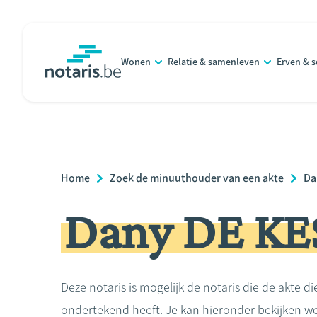
Overslaan
en
naar
Wonen
Relatie & samenleven
Erven & 
de
notaris.be
homepage
inhoud
gaan
Breadcrumb
Home
Zoek de minuuthouder van een akte
Da
Dany DE KE
Deze notaris is mogelijk de notaris die de akte di
ondertekend heeft. Je kan hieronder bekijken we