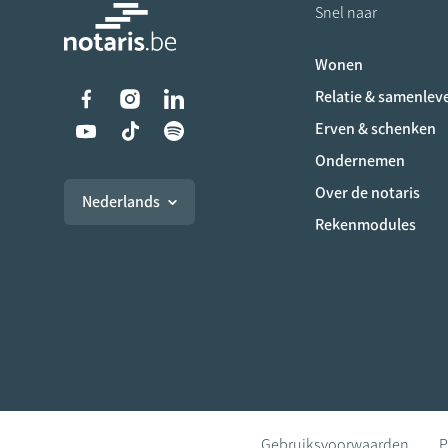
Snel naar
Wonen
Liens vers les réseaux s
Relatie & samenlev
Erven & schenken
Ondernemen
Over de notaris
Nederlands
Rekenmodules
Gebruiksvoorwaarden
P