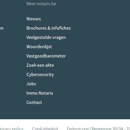
Meer notaris.be
Nieuws
ociaux
en
Brochures & infofiches
Veelgestelde vragen
Woordenlijst
Vastgoedbarometer
Zoek een akte
Cybersecurity
Jobs
Immo Notaris
Contact
rivacy policy
Cookiebeleid
Fednot vzw | Bergstraat 30/34 - 1