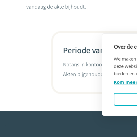
vandaag de akte bijhoudt.
Over de c
Periode van 15/11/19
We maken g
Notaris in kantoor
DE KESEL, Da
deze websi
bieden en 
Akten bijgehouden door
Domini
Kom meer