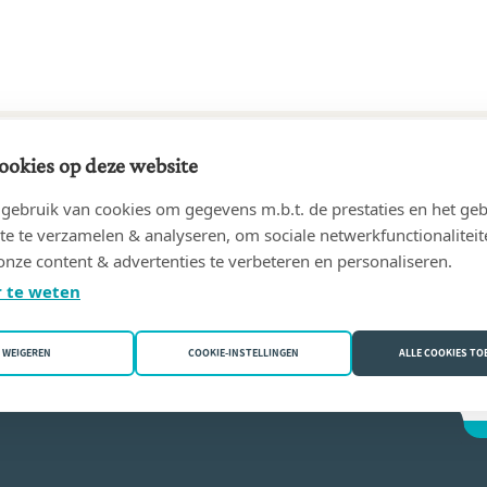
ookies op deze website
66 tot 29/04/1999
ebruik van cookies om gegevens m.b.t. de prestaties en het geb
ny
(9100 Sint-Niklaas (Nieuwkerken-Waas))
te te verzamelen & analyseren, om sociale netwerkfunctionaliteit
onze content & advertenties te verbeteren en personaliseren.
que De Kesel
 te weten
WEIGEREN
COOKIE-INSTELLINGEN
ALLE COOKIES T