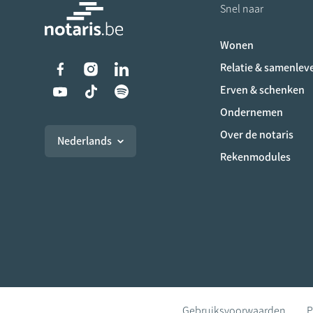
Snel naar
Wonen
Liens vers les réseaux s
Relatie & samenlev
Erven & schenken
Ondernemen
Over de notaris
Nederlands
Rekenmodules
Gebruiksvoorwaarden
P