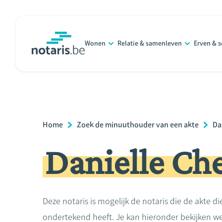
Overslaan
en
naar
Wonen
Relatie & samenleven
Erven & 
de
notaris.be
homepage
inhoud
gaan
Breadcrumb
Home
Zoek de minuuthouder van een akte
Da
Danielle Ch
Deze notaris is mogelijk de notaris die de akte di
ondertekend heeft. Je kan hieronder bekijken we