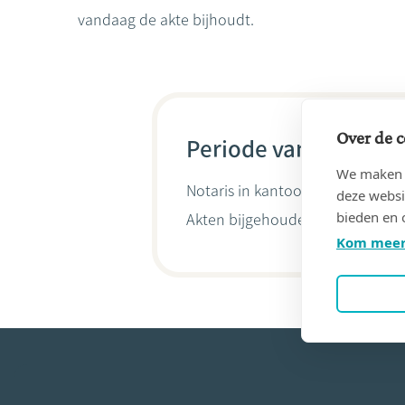
vandaag de akte bijhoudt.
Over de c
Periode van 08/09/20
We maken g
Notaris in kantoor
Danielle CHER
deze websi
bieden en 
Akten bijgehouden door
Maïté B
Kom meer