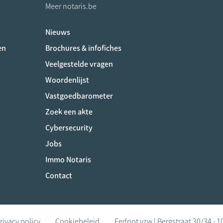
Meer notaris.be
Nieuws
ociaux
en
Brochures & infofiches
Veelgestelde vragen
Woordenlijst
Vastgoedbarometer
Zoek een akte
Cybersecurity
Jobs
Immo Notaris
Contact
rivacy policy
Cookiebeleid
Fednot vzw | Bergstraat 30/34 - 1