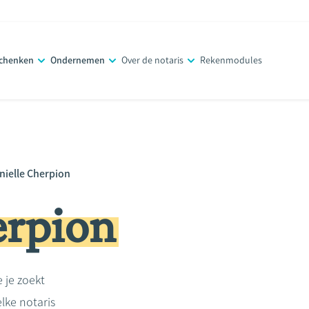
schenken
Ondernemen
Over de notaris
Rekenmodules
nielle Cherpion
erpion
e je zoekt
lke notaris