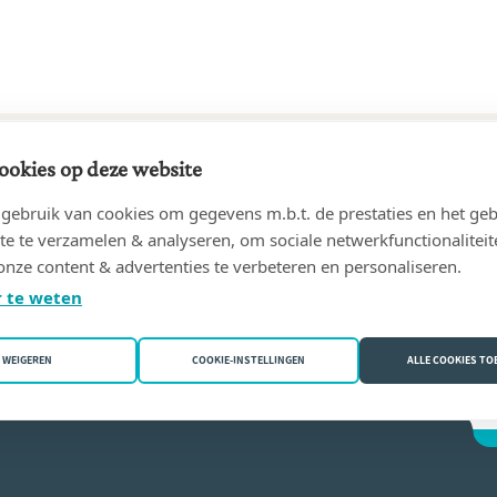
ookies op deze website
15 tot 12/08/2024
ebruik van cookies om gegevens m.b.t. de prestaties en het geb
PION, Notaire - Notaris
(1040 Etterbeek)
te te verzamelen & analyseren, om sociale netwerkfunctionaliteit
onze content & advertenties te verbeteren en personaliseren.
ouclier
 te weten
WEIGEREN
COOKIE-INSTELLINGEN
ALLE COOKIES T