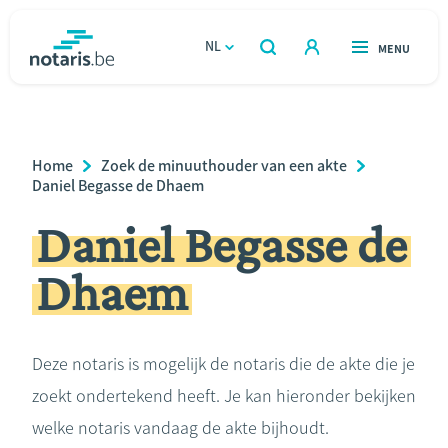
Overslaan
en
NL
OPEN
MENU
OPEN
ZOEKEN
naar
notaris.be
homepage
de
VIND EEN NOTARIS
Wonen
inhoud
Breadcrumb
Home
Zoek de minuuthouder van een akte
gaan
Relatie & samenleven
Daniel Begasse de Dhaem
Daniel Begasse de
Erven & schenken
Dhaem
Ondernemen
Over de notaris
Deze notaris is mogelijk de notaris die de akte die je
zoekt ondertekend heeft. Je kan hieronder bekijken
Rekenmodules
welke notaris vandaag de akte bijhoudt.