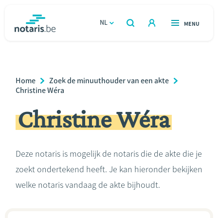
Overslaan
en
NL
OPEN
MENU
OPEN
ZOEKEN
naar
notaris.be
homepage
de
VIND EEN NOTARIS
Wonen
inhoud
Breadcrumb
Home
Zoek de minuuthouder van een akte
gaan
Relatie & samenleven
Christine Wéra
Christine Wéra
Erven & schenken
Ondernemen
Deze notaris is mogelijk de notaris die de akte die je
zoekt ondertekend heeft. Je kan hieronder bekijken
Over de notaris
welke notaris vandaag de akte bijhoudt.
Rekenmodules