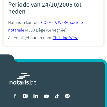
Periode van 24/10/2005 tot
heden
Notaris in kantoor
COEME & WERA, société
notariale
(4030 Liège (Grivegnée))
Akten bijgehouden door
Christine Wéra
Liens vers les réseaux soci