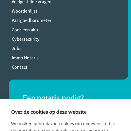
Veelgestelde vragen
Woordenlijst
Vastgoedbarometer
Zoek een akte
Cybersecurity
Jobs
Immo Notaris
Contact
Een notaris nodig?
Vind eenvoudig een notaris bij jou in de
Over de cookies op deze website
buurt.
We maken gebruik van cookies om gegevens m.b.t.
de prestaties en het gebruik van deze website te